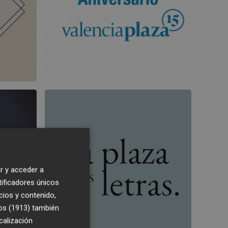
r y acceder a
tificadores únicos
cios y contenido,
os (1913)
también
calización