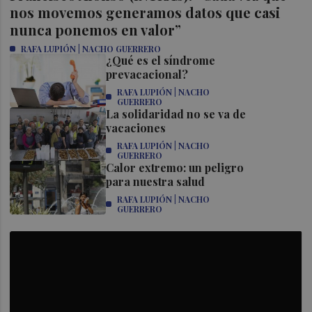
nos movemos generamos datos que casi
nunca ponemos en valor”
RAFA LUPIÓN | NACHO GUERRERO
¿Qué es el síndrome
prevacacional?
RAFA LUPIÓN | NACHO
GUERRERO
La solidaridad no se va de
vacaciones
RAFA LUPIÓN | NACHO
GUERRERO
Calor extremo: un peligro
para nuestra salud
RAFA LUPIÓN | NACHO
GUERRERO