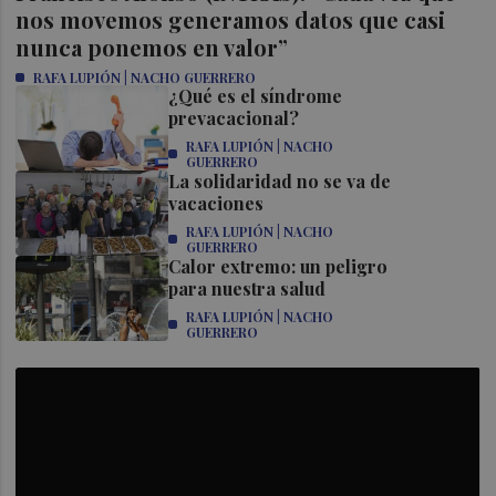
nos movemos generamos datos que casi
nunca ponemos en valor”
RAFA LUPIÓN | NACHO GUERRERO
¿Qué es el síndrome
prevacacional?
RAFA LUPIÓN | NACHO
GUERRERO
La solidaridad no se va de
vacaciones
RAFA LUPIÓN | NACHO
GUERRERO
Calor extremo: un peligro
para nuestra salud
RAFA LUPIÓN | NACHO
GUERRERO