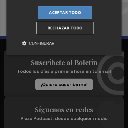
Recibe toda la actualidad de
Plaza Podcast en tu correo
ACEPTAR TODO
Quiero suscribirme
RECHAZAR TODO
CONFIGURAR
Suscríbete al Boletín
Todos los días a primera hora en tu email
¡Quiero suscribirme!
Síguenos en redes
Plaza Podcast, desde cualquier medio