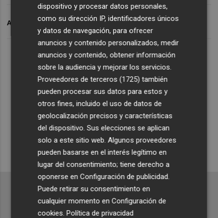
dispositivo y procesar datos personales,
como su dirección IP, identificadores únicos
ARCHIVADO EN
ÚLTIMA FILA
y datos de navegación, para ofrecer
anuncios y contenido personalizados, medir
Lo Más Escuchado
anuncios y contenido, obtener información
sobre la audiencia y mejorar los servicios.
Proveedores de terceros (1725)
también
Suscríbete al canal de
pueden procesar sus datos para estos y
Whatsapp
otros fines, incluido el uso de datos de
geolocalización precisos y características
Siempre al día de las últimas noticias
del dispositivo. Sus elecciones se aplican
¡Quiero suscribirme!
solo a este sitio web. Algunos proveedores
pueden basarse en el interés legítimo en
lugar del consentimiento; tiene derecho a
oponerse en
Configuración de publicidad
.
Puede retirar su consentimiento en
cualquier momento en
Configuración de
cookies
.
Política de privacidad