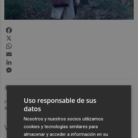
Facebook
X
WhatsApp
Email
LinkedIn
Messenger
Álvaro Devís | Clara Gorria
Uso responsable de sus
Publicado: 14/12/2023 ·
15:16
datos
Actualizado: 15/12/2023 · 15:00
Nosotros y nuestros socios utilizamos
cookies y tecnologías similares para
VALÈNCIA.
almacenar y acceder a información en su