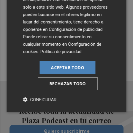
solo a este sitio web. Algunos proveedores
Lo Más Escuchado
pueden basarse en el interés legítimo en
lugar del consentimiento; tiene derecho a
oponerse en
Configuración de publicidad
.
Suscríbete al canal de
Puede retirar su consentimiento en
Whatsapp
cualquier momento en
Configuración de
Siempre al día de las últimas noticias
cookies
.
Política de privacidad
¡Quiero suscribirme!
ACEPTAR TODO
RECHAZAR TODO
CONFIGURAR
Recibe toda la actualidad de
Plaza Podcast en tu correo
Quiero suscribirme