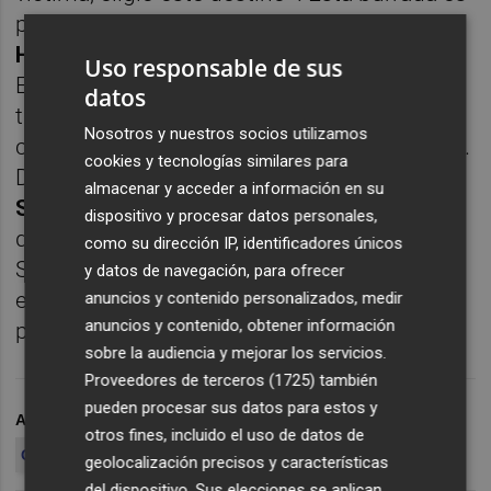
parte de las enseñanzas del alemán
Bert
Hellinger
, uno de esos gurús de la Nueva
Uso responsable de sus
Era, que inventó (plagiando de aquí y allí) la
datos
tan falsa como peligrosa pseudoterapia
Nosotros y nuestros socios utilizamos
conocida como 'Constelaciones Familiares'.
cookies y tecnologías similares para
De este peligro hemos hablado hoy con
Luis
almacenar y acceder a información en su
Santamaría del Río
, uno de los fundadores
dispositivo y procesar datos personales,
de la Red Iberoamericana de Estudio de las
como su dirección IP, identificadores únicos
Sectas
(RIES)
y uno de los grandes expertos
y datos de navegación, para ofrecer
españoles sobre estos movimientos
anuncios y contenido personalizados, medir
anuncios y contenido, obtener información
pseudoreligiosos.
sobre la audiencia y mejorar los servicios.
Proveedores de terceros (1725)
también
pueden procesar sus datos para estos y
ARCHIVADO EN
MÁS ALLÁ
SECTA
otros fines, incluido el uso de datos de
CONSTELACIONES FAMILIARES
geolocalización precisos y características
del dispositivo. Sus elecciones se aplican