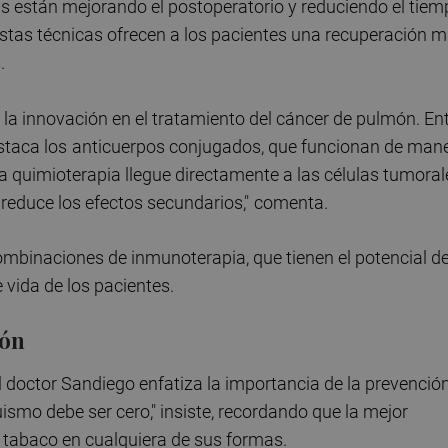
as están mejorando el postoperatorio y reduciendo el tie
 Estas técnicas ofrecen a los pacientes una recuperación 
.
la innovación en el tratamiento del cáncer de pulmón. En
staca los
anticuerpos conjugados, que funcionan de man
la quimioterapia llegue directamente a las células tumoral
 reduce los efectos secundarios,"
comenta.
mbinaciones de inmunoterapia, que tienen el potencial d
 vida de los pacientes.
ión
l doctor Sandiego enfatiza la importancia de la prevenció
uismo debe ser cero," insiste, recordando que la mejor
 tabaco en cualquiera de sus formas.