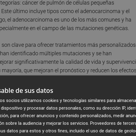
ategorías: cáncer de pulmón de células pequeñas
 Este último incluye tipos como el adenocarcinoma y el
go, el adenocarcinoma es uno de los más comunes y ha
specialmente en el campo de las
mutaciones genéticas.
 son clave para ofrecer tratamientos más personalizados
han identificado múltiples mutaciones y se han
ejorar significativamente la
calidad de vida y supervivenc
u mayoría, que mejoran el pronóstico y reducen los efecto
able de sus datos
n el tratamiento
os socios utilizamos cookies y tecnologías similares para almacena
dispositivo y procesar datos personales, como su dirección IP, iden
ratamiento para muchos pacientes de cáncer de pulmón
ción, para ofrecer anuncios y contenido personalizados, medir anun
presentan mutaciones genéticas específicas.
"La
n sobre la audiencia y mejorar los servicios.
Proveedores de tercer
algunos pacientes y mejorado la tolerancia al tratamiento
s datos para estos y otros fines, incluido el uso de datos de geolo
ca, menos tóxica que la quimioterapia tradicional, permit