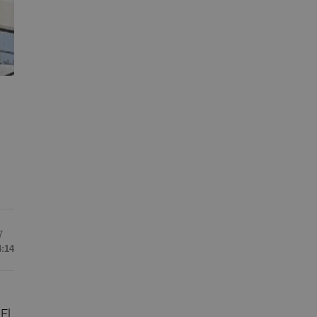
7
4:14
El