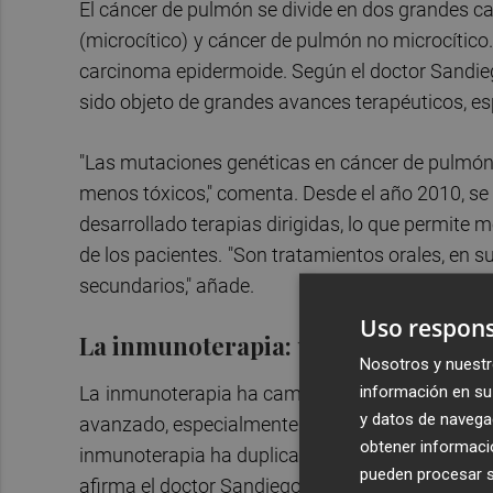
El cáncer de pulmón se divide en dos grandes c
(microcítico)
y cáncer de pulmón no microcítico.
carcinoma epidermoide. Según el doctor Sandie
sido objeto de grandes avances terapéuticos, e
"Las mutaciones genéticas en cáncer de pulmón
menos tóxicos," comenta. Desde el año 2010, se 
desarrollado terapias dirigidas, lo que permite m
de los pacientes.
"Son tratamientos orales, en s
secundarios," añade.
Uso respons
La inmunoterapia: una revolución e
Nosotros y nuestr
información en su 
La
inmunoterapia ha cambiado el enfoque del t
y datos de navega
avanzado, especialmente para aquellos que no 
obtener informació
inmunoterapia ha duplicado la supervivencia en 
pueden procesar su
afirma el doctor Sandiego. Esta opción terapéuti