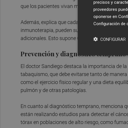
precisos y caracte
que los pacientes
vivan más tiempo y con menos
proveedores pueden
oponerse en
Confi
Además, explica que cada vez hay más paciente
Configuración de 
inmunoterapia, pueden suspender la medicación 
adicionales. Esto supone un gran avance para m
CONFIGURAR
Prevención y diagnóstico temprano
El doctor Sandiego destaca la importancia de la
tabaquismo, que debe evitarse tanto de manera
como el
ejercicio físico regular y una dieta equi
pulmón y de otras patologías.
En cuanto al diagnóstico temprano, menciona qu
están realizando estudios para
detectar el cánc
tórax en poblaciones de alto riesgo, como fuma