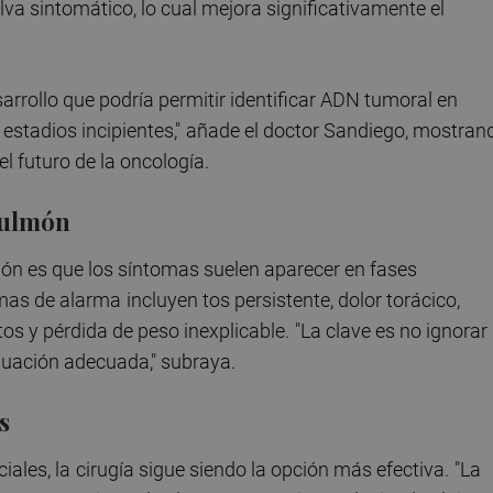
lva sintomático, lo cual mejora significativamente el
sarrollo que podría permitir identificar ADN tumoral en
stadios incipientes,"
añade el doctor Sandiego, mostran
l futuro de la oncología.
pulmón
ón es que los síntomas suelen aparecer en fases
omas de alarma
incluyen tos persistente, dolor torácico,
tos y pérdida de peso inexplicable.
"La clave es no ignorar
luación adecuada," subraya.
s
iales, la
cirugía sigue siendo la opción más efectiva.
"La