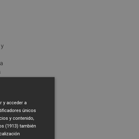
 y
ia
s
r y acceder a
tificadores únicos
cios y contenido,
os (1913)
también
,"
calización
e