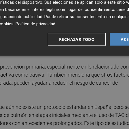
rísticas del dispositivo. Sus elecciones se aplican solo a este sitio
 efectos secundarios.
 basarse en el interés legítimo en lugar del consentimiento; tiene 
guración de publicidad
. Puede retirar su consentimiento en cualqu
s que, después de dos años de tratamiento con
cookies
.
Política de privacidad
y seguir controles sin necesidad de tratamientos
antener la calidad de vida
de los pacientes.
RECHAZAR TODO
ACE
 prevención primaria, especialmente en lo relacionado con
 activa como pasiva. También menciona que otros factore
librada, pueden ayudar a reducir el riesgo de cáncer de
e aún no existe un protocolo estándar en España, pero s
er de pulmón en etapas iniciales mediante el uso de
TAC d
dores con antecedentes prolongados. Este tipo de estudio