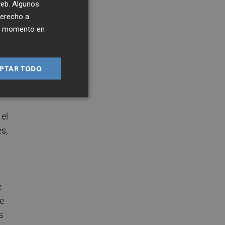
 web. Algunos
derecho a
ier momento en
PTAR TODO
 el
s,
e
e
s