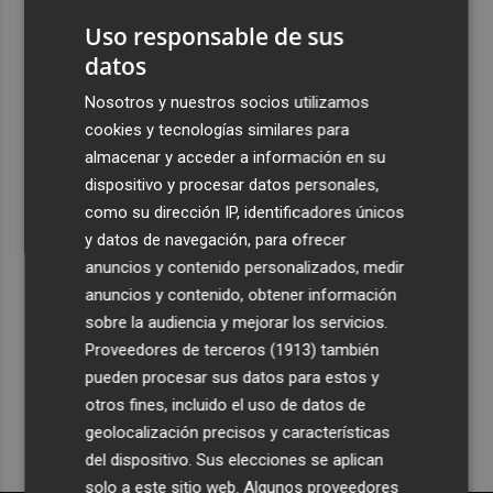
4
Las '200 vidas' que llevaron a Paco Rabal de Águilas a la
Uso responsable de sus
cima del cine: un documental recupera la voz y la mirada
datos
del actor
Nosotros y nuestros socios utilizamos
5
Y también se hace de día para Buonanotte con su fichaje
cookies y tecnologías similares para
por el Elche CF
almacenar y acceder a información en su
dispositivo y procesar datos personales,
como su dirección IP, identificadores únicos
y datos de navegación, para ofrecer
anuncios y contenido personalizados, medir
anuncios y contenido, obtener información
Recibe toda la actualidad de
sobre la audiencia y mejorar los servicios.
Plaza Podcast en tu correo
Proveedores de terceros (1913)
también
pueden procesar sus datos para estos y
Quiero suscribirme
otros fines, incluido el uso de datos de
geolocalización precisos y características
del dispositivo. Sus elecciones se aplican
solo a este sitio web. Algunos proveedores