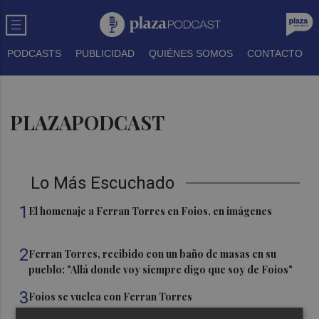
PODCASTS
PUBLICIDAD
QUIÉNES SOMOS
CONTACTO
PLAZAPODCAST
Lo Más Escuchado
1
El homenaje a Ferran Torres en Foios, en imágenes
2
Ferran Torres, recibido con un baño de masas en su
pueblo: "Allá donde voy siempre digo que soy de Foios"
3
Foios se vuelca con Ferran Torres