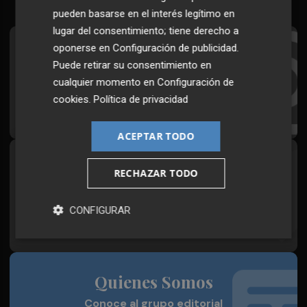
pueden basarse en el interés legítimo en
lugar del consentimiento; tiene derecho a
oponerse en
Configuración de publicidad
.
Suscríbete al Boletín
Puede retirar su consentimiento en
Todos los días a primera hora en tu email
cualquier momento en
Configuración de
cookies
.
Política de privacidad
¡Quiero suscribirme!
ACEPTAR TODO
Síguenos en redes
RECHAZAR TODO
Plaza Podcast, desde cualquier medio
CONFIGURAR
Quienes Somos
Conoce al grupo editorial