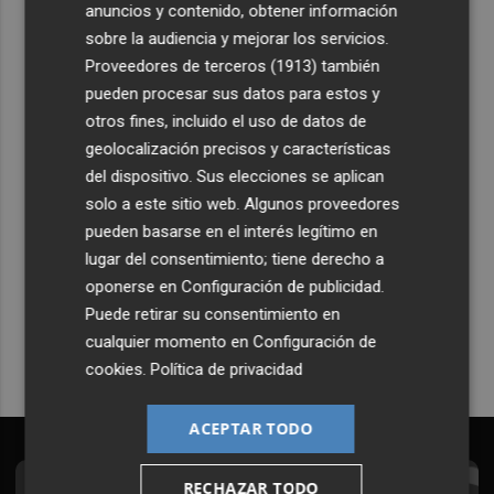
anuncios y contenido, obtener información
5
Castelló acelera el montaje de la infraestructura en las
sobre la audiencia y mejorar los servicios.
playas y el Planetari del eclipse para convertirlo en "un
Proveedores de terceros (1913)
también
evento histórico"
pueden procesar sus datos para estos y
otros fines, incluido el uso de datos de
geolocalización precisos y características
del dispositivo. Sus elecciones se aplican
solo a este sitio web. Algunos proveedores
Recibe toda la actualidad de
pueden basarse en el interés legítimo en
Plaza Podcast en tu correo
lugar del consentimiento; tiene derecho a
oponerse en
Configuración de publicidad
.
Quiero suscribirme
Puede retirar su consentimiento en
cualquier momento en
Configuración de
cookies
.
Política de privacidad
ACEPTAR TODO
RECHAZAR TODO