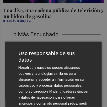
Una diva, una cadena pública de televisión y
un bidón de gasolina
LUCÍA MÁRQUEZ
Lo Más Escuchado
1
La Generalitat destina 2,5 millones a facilitar la
reducción del consumo energético en las empresas
Uso responsable de sus
2
Burriana impulsa una asistencia para completar el PAI
datos
de "Camí Serratella-Marge", paralizado desde hace más
Nosotros y nuestros socios utilizamos
de 15 años
cookies y tecnologías similares para
3
Simó destaca el impulso del Gobierno al alquiler
almacenar y acceder a información en su
asequible en Castelló frente "a los pisos de 200.000
dispositivo y procesar datos personales,
euros de Carrasco"
como su dirección IP, identificadores únicos
4
Castelló adjudica a Civicons por 600.500 euros las
y datos de navegación, para ofrecer
obras de reforma de la tenencia de alcaldía sur
anuncios y contenido personalizados, medir