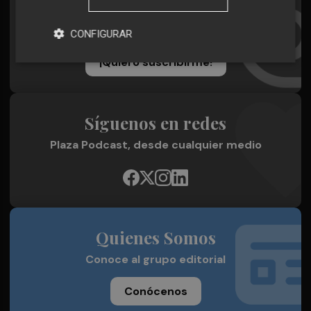
Suscríbete al Boletín
Todos los días a primera hora en tu email
CONFIGURAR
¡Quiero suscribirme!
Síguenos en redes
Plaza Podcast, desde cualquier medio
Quienes Somos
Conoce al grupo editorial
Conócenos