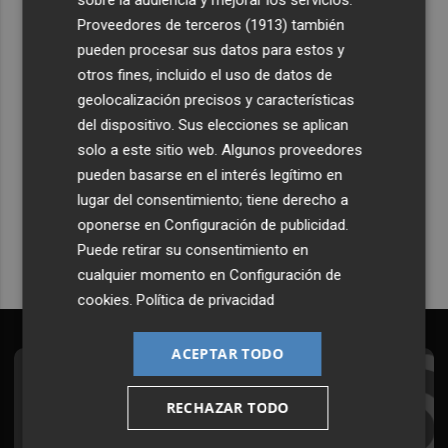
sobre la audiencia y mejorar los servicios.
Proveedores de terceros (1913)
también
pueden procesar sus datos para estos y
otros fines, incluido el uso de datos de
geolocalización precisos y características
del dispositivo. Sus elecciones se aplican
Recibe toda la actualidad de
solo a este sitio web. Algunos proveedores
Plaza Podcast en tu correo
pueden basarse en el interés legítimo en
lugar del consentimiento; tiene derecho a
Quiero suscribirme
oponerse en
Configuración de publicidad
.
Puede retirar su consentimiento en
cualquier momento en
Configuración de
cookies
.
Política de privacidad
ACEPTAR TODO
Suscríbete al Boletín
RECHAZAR TODO
Todos los días a primera hora en tu email