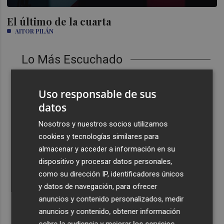
El último de la cuarta
AITOR PILÁN
Lo Más Escuchado
1
Kiat Lim preside por primera vez un partido en Mestalla
Uso responsable de sus
datos
2
El once del Valencia CF para el último Trofeu Taronja de
Mestalla
Nosotros y nuestros socios utilizamos
cookies y tecnologías similares para
3
Aemet prevé peligro de incendios "muy alto" o
almacenar y acceder a información en su
"extremo" en la mayor parte de la Península y Baleares
el día del eclipse
dispositivo y procesar datos personales,
como su dirección IP, identificadores únicos
4
Company: “Estamos comenzando a ver el equipo que
y datos de navegación, para ofrecer
queremos ver en la Liga”
anuncios y contenido personalizados, medir
5
Ocho helicópteros, un avión y más de 100 brigadas se
anuncios y contenido, obtener información
movilizan en Moratalla por un incendio forestal