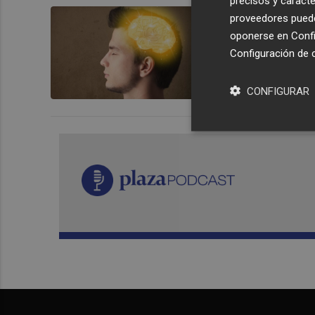
precisos y caracte
Así cambia 
proveedores pueden
oponerse en
Confi
Configuración de 
CONFIGURAR
RAFA LUPIÓN 