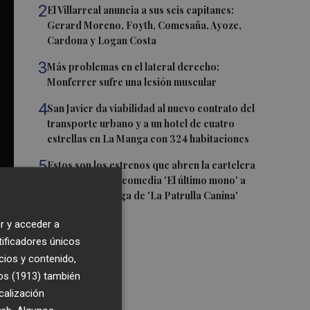
2
El Villarreal anuncia a sus seis capitanes:
Gerard Moreno, Foyth, Comesaña, Ayoze,
Cardona y Logan Costa
3
Más problemas en el lateral derecho:
Monferrer sufre una lesión muscular
4
San Javier da viabilidad al nuevo contrato del
transporte urbano y a un hotel de cuatro
estrellas en La Manga con 324 habitaciones
5
Estos son los estrenos que abren la cartelera
en agosto: de la comedia 'El último mono' a
una nueva entrega de 'La Patrulla Canina'
r y acceder a
tificadores únicos
cios y contenido,
os (1913)
también
calización