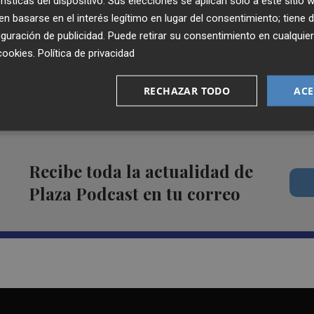
rísticas del dispositivo. Sus elecciones se aplican solo a este sitio
el cerebro en un adolescente
 basarse en el interés legítimo en lugar del consentimiento; tiene 
guración de publicidad
. Puede retirar su consentimiento en cualqu
cookies
.
Política de privacidad
RECHAZAR TODO
ACE
| NACHO GUERRERO
Recibe toda la actualidad de
Plaza Podcast en tu correo