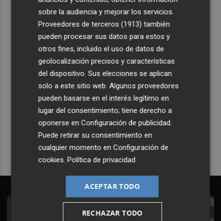
5
España emplaza a Italia a recuperar ya 'Schengen' y se
sobre la audiencia y mejorar los servicios.
reserva medidas si Meloni no acepta antes del domingo
Proveedores de terceros (1913)
también
pueden procesar sus datos para estos y
otros fines, incluido el uso de datos de
geolocalización precisos y características
del dispositivo. Sus elecciones se aplican
solo a este sitio web. Algunos proveedores
Recibe toda la actualidad de
pueden basarse en el interés legítimo en
Plaza Podcast en tu correo
lugar del consentimiento; tiene derecho a
oponerse en
Configuración de publicidad
.
Quiero suscribirme
Puede retirar su consentimiento en
cualquier momento en
Configuración de
cookies
.
Política de privacidad
ACEPTAR TODO
RECHAZAR TODO
Suscríbete al Boletín