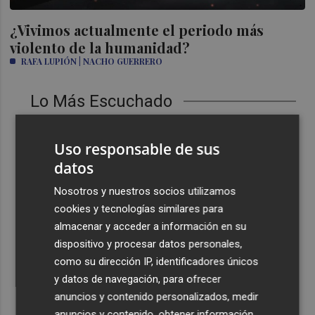
¿Vivimos actualmente el periodo más
violento de la humanidad?
RAFA LUPIÓN | NACHO GUERRERO
Lo Más Escuchado
1
La Región de Murcia ha sufrido ya 134 incendios
forestales y conatos en lo que va de verano
Uso responsable de sus
datos
2
El PSOE tilda de "insuficiente" el contrato de
mantenimiento y critica que los vecinos tengan que tapar
Nosotros y nuestros socios utilizamos
baches en las pedanías
cookies y tecnologías similares para
almacenar y acceder a información en su
3
Santomera inicia las obras para modernizar el Recinto
dispositivo y procesar datos personales,
de Petanca y avanza con las mejoras del Campo de
Hockey
como su dirección IP, identificadores únicos
y datos de navegación, para ofrecer
4
Miguel Barrachina insta al Gobierno a "ayudar cuanto
anuncios y contenido personalizados, medir
antes a los afectados por el fuego en La Vall"
anuncios y contenido, obtener información