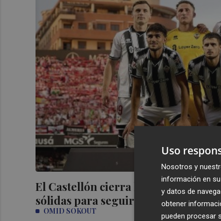
Uso respons
Nosotros y nuestr
información en su 
El Castellón cierra la temporada si
y datos de navega
sólidas para seguir creciendo
obtener informació
OMID SOKOUT
pueden procesar su