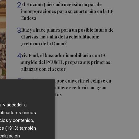
2
El Hozono Jairis aún necesita un par de
incorporaciones para su cuarto año en la LF
Endesa
3
Ruz ya hace planes para un posible futuro de
Clarisas, más allá de la rehabilitación:
¿retorno de la Dama?
4
ViviFind, el buscador inmobiliario con IA
surgido del PCUMH, prepara sus primeras
alianzas con el sector
5
Castelló apuesta por convertir el eclipse en
un referente científico: recibirá a un gran
equipo de expertos
r y acceder a
tificadores únicos
cios y contenido,
os (1913)
también
calización