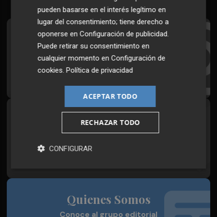
pueden basarse en el interés legítimo en
lugar del consentimiento; tiene derecho a
oponerse en
Configuración de publicidad
.
Suscríbete al Boletín
Puede retirar su consentimiento en
Todos los días a primera hora en tu email
cualquier momento en
Configuración de
cookies
.
Política de privacidad
¡Quiero suscribirme!
ACEPTAR TODO
Síguenos en redes
RECHAZAR TODO
Plaza Podcast, desde cualquier medio
CONFIGURAR
Quienes Somos
Conoce al grupo editorial