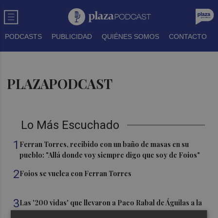
PODCASTS
PUBLICIDAD
QUIÉNES SOMOS
CONTACTO
PLAZAPODCAST
Lo Más Escuchado
1
Ferran Torres, recibido con un baño de masas en su
pueblo: "Allá donde voy siempre digo que soy de Foios"
2
Foios se vuelca con Ferran Torres
3
Las '200 vidas' que llevaron a Paco Rabal de Águilas a la
cima del cine: un documental recupera la voz y la mirada