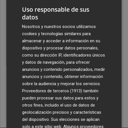
del actor
Uso responsable de sus
4
Mario Domínguez, a un paso del Excelsior Róterdam de
datos
la Eredivisie
Nosotros y nuestros socios utilizamos
5
Entidades del Camp d'Elx reclaman más protagonismo
cookies y tecnologías similares para
en las fiestas para la Ufece y conciertos en valenciano
almacenar y acceder a información en su
dispositivo y procesar datos personales,
como su dirección IP, identificadores únicos
y datos de navegación, para ofrecer
anuncios y contenido personalizados, medir
anuncios y contenido, obtener información
Recibe toda la actualidad de
sobre la audiencia y mejorar los servicios.
Plaza Podcast en tu correo
Proveedores de terceros (1913)
también
pueden procesar sus datos para estos y
Quiero suscribirme
otros fines, incluido el uso de datos de
geolocalización precisos y características
del dispositivo. Sus elecciones se aplican
solo a este sitio web. Algunos proveedores