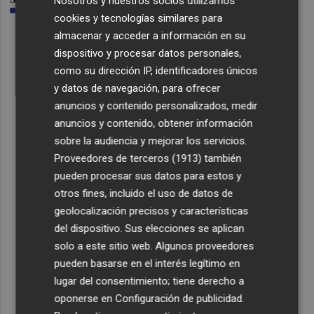
Nosotros y nuestros socios utilizamos
RAFA LUPIÓN | NACHO GUERRERO
cookies y tecnologías similares para
almacenar y acceder a información en su
Lo Más Escuchado
dispositivo y procesar datos personales,
como su dirección IP, identificadores únicos
1
España restablece los controles fronterizos a los
y datos de navegación, para ofrecer
viajeros procedentes de Italia
anuncios y contenido personalizados, medir
2
El homenaje a Ferran Torres en Foios, en imágenes
anuncios y contenido, obtener información
sobre la audiencia y mejorar los servicios.
Proveedores de terceros (1913)
también
3
Ferran Torres, recibido con un baño de masas en su
pueden procesar sus datos para estos y
pueblo: "Allá donde voy siempre digo que soy de Foios"
otros fines, incluido el uso de datos de
4
Foios se vuelca con Ferran Torres
geolocalización precisos y características
del dispositivo. Sus elecciones se aplican
5
solo a este sitio web. Algunos proveedores
Las '200 vidas' que llevaron a Paco Rabal de Águilas a la
cima del cine: un documental recupera la voz y la mirada
pueden basarse en el interés legítimo en
del actor
lugar del consentimiento; tiene derecho a
oponerse en
Configuración de publicidad
.