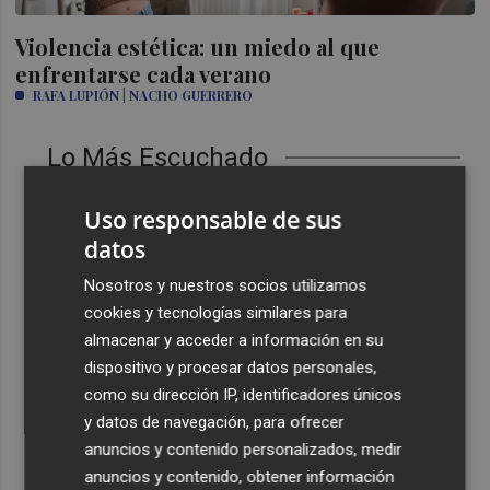
Violencia estética: un miedo al que
enfrentarse cada verano
RAFA LUPIÓN | NACHO GUERRERO
Lo Más Escuchado
1
España restablece los controles fronterizos a los
Uso responsable de sus
viajeros procedentes de Italia
datos
2
El homenaje a Ferran Torres en Foios, en imágenes
Nosotros y nuestros socios utilizamos
cookies y tecnologías similares para
3
Ferran Torres, recibido con un baño de masas en su
almacenar y acceder a información en su
pueblo: "Allá donde voy siempre digo que soy de Foios"
dispositivo y procesar datos personales,
4
como su dirección IP, identificadores únicos
Foios se vuelca con Ferran Torres
y datos de navegación, para ofrecer
anuncios y contenido personalizados, medir
5
Las '200 vidas' que llevaron a Paco Rabal de Águilas a la
anuncios y contenido, obtener información
cima del cine: un documental recupera la voz y la mirada