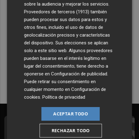
sobre la audiencia y mejorar los servicios.
del actor
Proveedores de terceros (1913)
también
pueden procesar sus datos para estos y
otros fines, incluido el uso de datos de
geolocalización precisos y características
del dispositivo. Sus elecciones se aplican
Recibe toda la actualidad de
solo a este sitio web. Algunos proveedores
pueden basarse en el interés legítimo en
Plaza Podcast en tu correo
lugar del consentimiento; tiene derecho a
Quiero suscribirme
oponerse en
Configuración de publicidad
.
Puede retirar su consentimiento en
cualquier momento en
Configuración de
cookies
.
Política de privacidad
ACEPTAR TODO
Suscríbete al Boletín
RECHAZAR TODO
Todos los días a primera hora en tu email