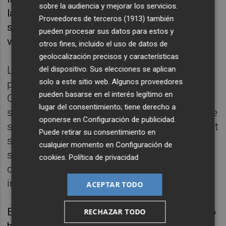
sobre la audiencia y mejorar los servicios.
las denuncias de los ciudadanos que,
Proveedores de terceros (1913)
también
sospechando del profesional, buscan la
pueden procesar sus datos para estos y
verificación de su colegiación.
otros fines, incluido el uso de datos de
geolocalización precisos y características
Las penas actuales por intrusismo
del dispositivo. Sus elecciones se aplican
solo a este sitio web. Algunos proveedores
profesional en España, estipuladas en el
pueden basarse en el interés legítimo en
Código Penal, varían desde una multa de
lugar del consentimiento; tiene derecho a
seis a doce meses hasta penas de prisión de
oponerse en
Configuración de publicidad
.
seis meses a dos años. Sin embargo, Miravet
Puede retirar su consentimiento en
subraya la necesidad de endurecer estas
cualquier momento en
Configuración de
sanciones para que reflejen la gravedad del
cookies
.
Política de privacidad
delito y disuadan a los potenciales
infractores.
ACEPTAR TODO
El incremento de casos de intrusismo médico
RECHAZAR TODO