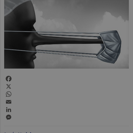
Facebook
X
WhatsApp
Email
LinkedIn
Messenger