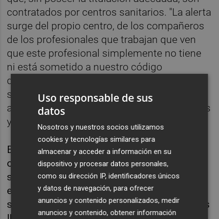
contratados por centros sanitarios. "La alerta
surge del propio centro, de los compañeros
de los profesionales que trabajan que ven
que este profesional simplemente no tiene
ni está sometido a nuestro código
deontológico", explica Miravet. Estos casos
suelen detectarse más rápidamente gracias
Uso responsable de sus
a la vigilancia interna de los propios médicos
datos
y del personal sanitario.
Nosotros y nuestros socios utilizamos
cookies y tecnologías similares para
El segundo perfil corresponde a aquellos que
almacenar y acceder a información en su
operan de manera más aislada, ofreciendo
dispositivo y procesar datos personales,
servicios médicos en consultas privadas sin
como su dirección IP, identificadores únicos
y datos de navegación, para ofrecer
estar debidamente capacitados. Estos casos
anuncios y contenido personalizados, medir
son más difíciles de detectar y muchas veces
anuncios y contenido, obtener información
llegan al conocimiento del Colegio gracias a