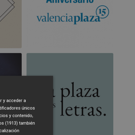
r y acceder a
tificadores únicos
cios y contenido,
os (1913)
también
calización