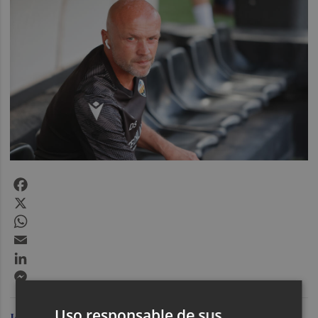
Facebook
X
WhatsApp
Email
LinkedIn
Messenger
Uso responsable de sus
Jose Luis Gual