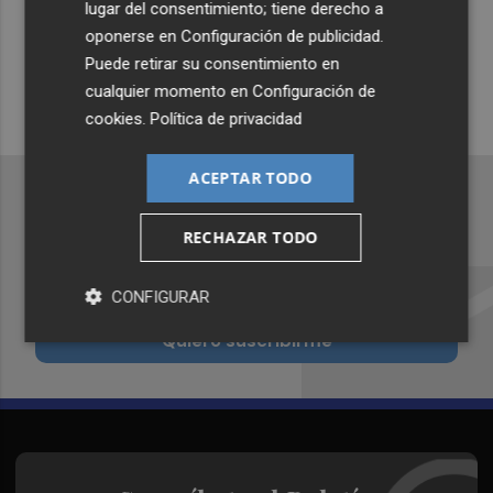
Whatsapp
lugar del consentimiento; tiene derecho a
oponerse en
Configuración de publicidad
.
Siempre al día de las últimas noticias
Puede retirar su consentimiento en
¡Quiero suscribirme!
cualquier momento en
Configuración de
cookies
.
Política de privacidad
ACEPTAR TODO
RECHAZAR TODO
Recibe toda la actualidad de
Plaza Podcast en tu correo
CONFIGURAR
Quiero suscribirme