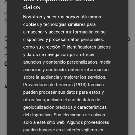
datos
Publicado: 06/06/2024 ·
15:22
Nosotros y nuestros socios utilizamos
Actualizado: 06/06/2024 · 18:24
cookies y tecnologías similares para
almacenar y acceder a información en su
CASTELLÓ. En
Conexión Orellut
analizamos la
dispositivo y procesar datos personales,
situación de la plantilla albinegra y las
como su dirección IP, identificadores únicos
y datos de navegación, para ofrecer
necesidades del mercado. Con
José Luis
anuncios y contenido personalizados, medir
Gual
,
Dejan Racic
y
Yan Grivel
.
anuncios y contenido, obtener información
sobre la audiencia y mejorar los servicios.
Proveedores de terceros (1913)
también
ARCHIVADO EN
pueden procesar sus datos para estos y
otros fines, incluido el uso de datos de
Lo Más Escuchado
geolocalización precisos y características
del dispositivo. Sus elecciones se aplican
solo a este sitio web. Algunos proveedores
Suscríbete al canal de
pueden basarse en el interés legítimo en