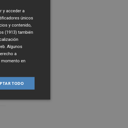
r y acceder a
tificadores únicos
cios y contenido,
os (1913)
también
calización
 web. Algunos
derecho a
ier momento en
PTAR TODO
4
9:17