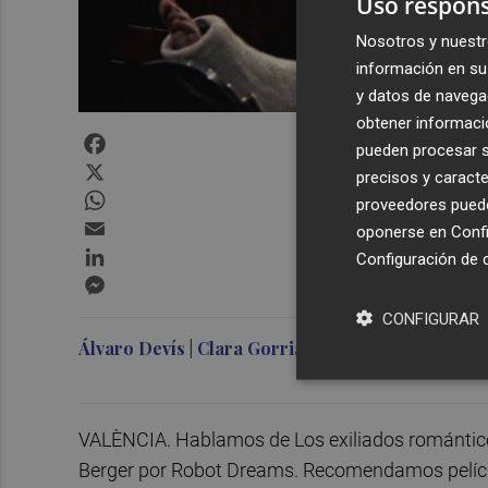
Uso respons
Nosotros y nuestr
información en su 
y datos de navega
obtener informació
Facebook
pueden procesar su
X
precisos y caracte
WhatsApp
proveedores pueden
Email
oponerse en
Confi
LinkedIn
Configuración de 
Messenger
CONFIGURAR
Álvaro Devís | Clara Gorria
VALÈNCIA. Hablamos de Los exiliados romántico
Berger por Robot Dreams. Recomendamos películ