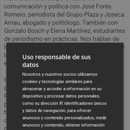
comunicación y política con José Forés
Romero, periodista del Grupo Plaza y Joseca
Arnau, abogado y politólogo. También con
Gonzalo Bosch y Elena Martínez, estudiantes
de periodismo en prácticas. Nos hablan de
los nuevos retos del presente en el sector de
la comunicación y de las claves para
Uso responsable de sus
entender la política actual.
datos
Nosotros y nuestros socios utilizamos
Hoy hemos hablado del pasado y del futuro
cookies y tecnologías similares para
de la comunicación y la política. José Forés
almacenar y acceder a información en su
Romero y Joseca Arnau nos han explicado
dispositivo y procesar datos personales,
como su dirección IP, identificadores únicos
porqué es necesario el periodismo y el
y datos de navegación, para ofrecer
trabajo de los periodistas, porque la
anuncios y contenido personalizados, medir
comunicación es crucial para conocer
anuncios y contenido, obtener información
nuestro alrededor.