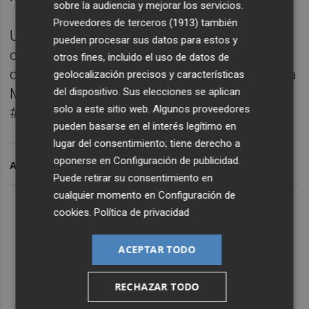
sobre la audiencia y mejorar los servicios.
Proveedores de terceros (1913)
también
Un día más, en A pie de calle hablamos de
pueden procesar sus datos para estos y
comunicación y política de primera mano
otros fines, incluido el uso de datos de
con profesionales. En A pie de calle, desde la
geolocalización precisos y características
del dispositivo. Sus elecciones se aplican
Marina de València, un día más #apiedecalle
solo a este sitio web. Algunos proveedores
#radioontheroad #radioneta.
pueden basarse en el interés legítimo en
lugar del consentimiento; tiene derecho a
oponerse en
Configuración de publicidad
.
ARCHIVADO EN
Puede retirar su consentimiento en
cualquier momento en
Configuración de
Lo Más Escuchado
cookies
.
Política de privacidad
ACEPTAR TODO
Suscríbete al canal de
Whatsapp
RECHAZAR TODO
Siempre al día de las últimas noticias