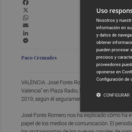
Facebook
X
Uso respons
WhatsApp
Nosotros y nuestr
Email
información en su 
LinkedIn
y datos de navega
Messenger
obtener informació
pueden procesar su
precisos y caracte
Paco Cremades
proveedores pueden
oponerse en
Confi
Configuración de 
VALÈNCIA. José Forés Romero, compañero de est
Valencia” en Plaza Radio, haciendo lo propio con
CONFIGURAR
2019, según él seguramente por error, el premio
José Forés Romero nos ha explicado cómo ha ev
papel de los medios de comunicación. El periodi
los protagonistas de los nuevos canales de com