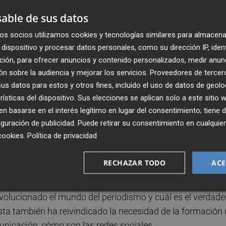
able de sus datos
os socios utilizamos cookies y tecnologías similares para almacena
dispositivo y procesar datos personales, como su dirección IP, iden
ción, para ofrecer anuncios y contenido personalizados, medir anun
n sobre la audiencia y mejorar los servicios.
Proveedores de tercer
s datos para estos y otros fines, incluido el uso de datos de geolo
rísticas del dispositivo. Sus elecciones se aplican solo a este sitio
Publicado: 21/07/2021 ·
11:2
 basarse en el interés legítimo en lugar del consentimiento; tiene 
Actualizado: 29/01/2024 · 1
guración de publicidad
. Puede retirar su consentimiento en cualqu
cookies
.
Política de privacidad
a casa, el grupo Plaza, presentando y dirigiendo “Aman
 el programa de Plaza TV “Plaza 4.0” y habiendo recibido 
RECHAZAR TODO
ACE
 a Periodista del año de la Comunidad Valenciana 2018
olucionado el mundo del periodismo y cuál es el verdade
sta también ha reivindicado la necesidad de la formación
unicación, cómo son las redes sociales.