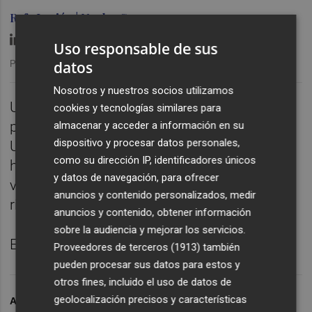
Rafa Lupión | Nacho Guerrero
Uso responsable de sus
datos
Publicado: 04/02/2026 ·
06:00
Nosotros y nuestros socios utilizamos
Uno de cada diez trabajadores en España
cookies y tecnologías similares para
presenta adicción al trabajo, según la
almacenar y acceder a información en su
dispositivo y procesar datos personales,
Universitat Jaume I. Un 8% supera las 12
como su dirección IP, identificadores únicos
horas diarias, con efectos en la salud y la
y datos de navegación, para ofrecer
vida personal. Los expertos alertan del
anuncios y contenido personalizados, medir
riesgo de normalizar esta conducta.
anuncios y contenido, obtener información
sobre la audiencia y mejorar los servicios.
Episodio completo en Plaza Pódcast.
Proveedores de terceros (1913)
también
pueden procesar sus datos para estos y
otros fines, incluido el uso de datos de
geolocalización precisos y características
ARCHIVADO EN
PÓDCAST