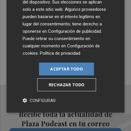
del dispositivo. Sus elecciones se aplican
solo a este sitio web. Algunos proveedores
Lo Más Escuchado
pueden basarse en el interés legítimo en
lugar del consentimiento; tiene derecho a
oponerse en
Configuración de publicidad
.
Suscríbete al canal de
Puede retirar su consentimiento en
Whatsapp
cualquier momento en
Configuración de
cookies
.
Política de privacidad
Siempre al día de las últimas noticias
¡Quiero suscribirme!
ACEPTAR TODO
RECHAZAR TODO
CONFIGURAR
Recibe toda la actualidad de
Plaza Podcast en tu correo