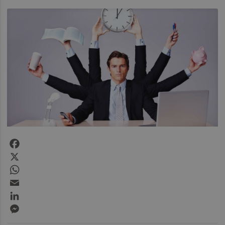
Facebook
X
WhatsApp
Email
LinkedIn
Messenger