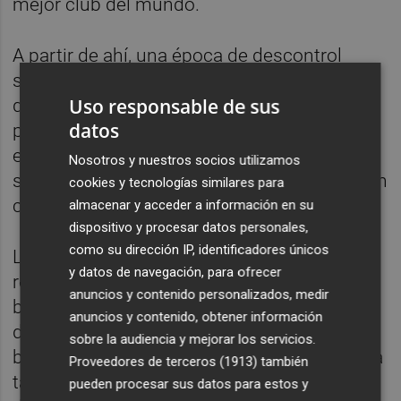
mejor club del mundo.
A partir de ahí, una época de descontrol
simbolizada por Juan Soler, el presidente
Uso responsable de sus
que utilizó a Ronald Koeman para apartar al
datos
propio Albelda y a dos de sus compañeros
en 2007 del equipo, generando un cisma
Nosotros y nuestros socios utilizamos
social y deportivo que tardó muchos años en
cookies y tecnologías similares para
cicatrizar.
almacenar y acceder a información en su
dispositivo y procesar datos personales,
como su dirección IP, identificadores únicos
Los últimos años del capitán supusieron un
y datos de navegación, para ofrecer
reencuentro con la sensación de portar el
anuncios y contenido personalizados, medir
brazalete, la etapa de Unai Emery, la llegada
anuncios y contenido, obtener información
de un excompañero como Pellegrino al
sobre la audiencia y mejorar los servicios.
banquillo y finalmente su adiós al fútbol, una
Proveedores de terceros (1913)
también
tarde de lunes en junio de 2013 y después
pueden procesar sus datos para estos y