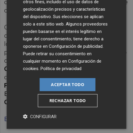
de que el club presidido por Amadeo Salvo le
otros fines, incluido el uso de datos de
geolocalización precisos y características
comunicase con no contaba con él.
del dispositivo. Sus elecciones se aplican
solo a este sitio web. Algunos proveedores
Cerramos la charla repasando su última
pueden basarse en el interés legítimo en
década en los medios de comunicación, en
lugar del consentimiento; tiene derecho a
los banquillos y, en la actualidad, como
oponerse en
Configuración de publicidad
.
padre que disfruta del crecimiento deportivo
Puede retirar su consentimiento en
de sus tres hijos. Desde el
Hotel NH
cualquier momento en
Configuración de
Collection
de Valencia. Con la colaboración
cookies
.
Política de privacidad
de
Conrado Valle, Javier Subirats, Robert
ACEPTAR TODO
Fernández, Vicente Rodríguez y Luis Furió
.
Extractos de audio de
Valencia CF, RTVV,
RECHAZAR TODO
Cadena Cope y Cadena Ser
.
CONFIGURAR
Escucha aquí la
Parte 1
.