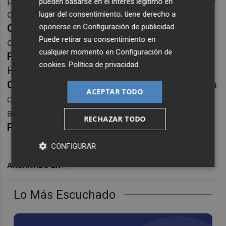
pueden basarse en el interés legítimo en
de sus tres hijos. Desde el
Hotel NH
lugar del consentimiento; tiene derecho a
oponerse en
Configuración de publicidad
.
Collection
de Valencia. Con la colaboración
Puede retirar su consentimiento en
de
Conrado Valle, Javier Subirats, Robert
cualquier momento en
Configuración de
Fernández, Vicente Rodríguez y Luis Furió
.
cookies
.
Política de privacidad
Extractos de audio de
Valencia CF, RTVV,
Cadena Cope y Cadena Ser
. Foto de portada
ACEPTAR TODO
obra de
Alberto Iranzo
(Diario AS)
.
Escucha
aquí la
Parte 1
.
Dirigido y presentado por
RECHAZAR TODO
Paco Polit
.
CONFIGURAR
ARCHIVADO EN
Lo Más Escuchado