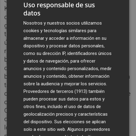
Uso responsable de sus
Koeman para apartar al propio Albelda y a
datos
dos de sus compañeros en 2007 del equipo,
Nosotros y nuestros socios utilizamos
generando un cisma social y deportivo que
cookies y tecnologías similares para
tardó muchos años en cicatrizar. Los
almacenar y acceder a información en su
últimos años del capitán supusieron un
dispositivo y procesar datos personales,
reencuentro con la sensación de portar el
como su dirección IP, identificadores únicos
brazalete, la etapa de Unai Emery, la llegada
y datos de navegación, para ofrecer
de un excompañero como Pellegrino al
anuncios y contenido personalizados, medir
banquillo y finalmente su adiós al fútbol, una
anuncios y contenido, obtener información
sobre la audiencia y mejorar los servicios.
tarde de lunes en junio de 2013 y después
Proveedores de terceros (1913)
también
de que el club presidido por Amadeo Salvo le
pueden procesar sus datos para estos y
comunicase con no contaba con él.
otros fines, incluido el uso de datos de
Cerramos la charla repasando su última
geolocalización precisos y características
década en los medios de comunicación, en
del dispositivo. Sus elecciones se aplican
los banquillos y, en la actualidad, como
solo a este sitio web. Algunos proveedores
padre que disfruta del crecimiento deportivo