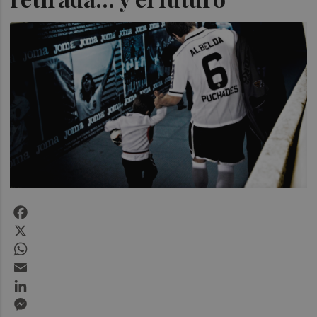
Facebook
X
WhatsApp
Email
LinkedIn
Messenger