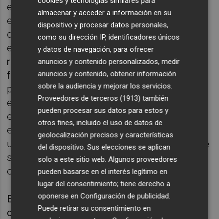
cookies y tecnologías similares para
experiencias de vida de distintas mujeres se
almacenar y acceder a información en su
esbozan las implicaciones del trabajo
dispositivo y procesar datos personales,
doméstico remunerado. Ese que se realiza
como su dirección IP, identificadores únicos
en un domicilio ajeno.
Los testimonios que
y datos de navegación, para ofrecer
recoge este proyecto viajan desde el
anuncios y contenido personalizados, medir
franquismo
hasta la actualidad y están
anuncios y contenido, obtener información
sobre la audiencia y mejorar los servicios.
protagonizados por personas de diferentes
Proveedores de terceros (1913)
también
edades y orígenes. La mayoría de ellas,
pueden procesar sus datos para estos y
empleadas del hogar, pero también
otros fines, incluido el uso de datos de
empleadoras. Y es que,
En una casa
plantea
geolocalización precisos y características
una realidad poliédrica, llena de aristas y que
del dispositivo. Sus elecciones se aplican
se interroga sobre los cimientos de la
solo a este sitio web. Algunos proveedores
organización social de los cuidados.
pueden basarse en el interés legítimo en
lugar del consentimiento; tiene derecho a
oponerse en
Configuración de publicidad
.
En este episodio de Voces IVAM hablamos
Puede retirar su consentimiento en
con
Alba Herrero y Ana Penyas
de trabajo