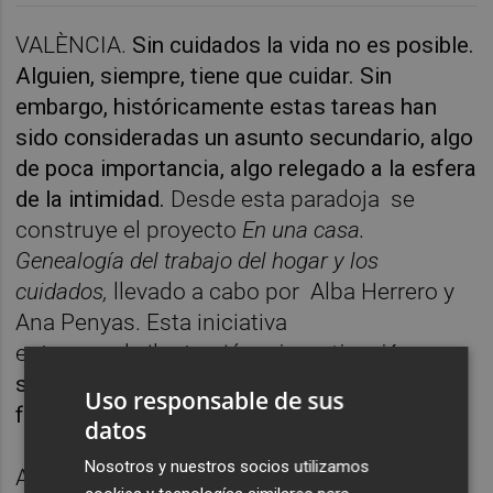
VALÈNCIA.
Sin cuidados la vida no es posible.
Alguien, siempre, tiene que cuidar. Sin
embargo, históricamente estas tareas han
sido consideradas un asunto secundario, algo
de poca importancia, algo relegado a la esfera
de la intimidad.
Desde esta paradoja
se
construye el proyecto
En una casa.
Genealogía del trabajo del hogar y los
cuidados,
llevado a cabo por Alba Herrero y
Ana Penyas. Esta iniciativa
entremezcla
ilustración
e investigación
social para abordar una realidad tan
Uso responsable de sus
feminizada como precaria.
datos
Nosotros y nuestros socios utilizamos
A través de material de archivo y de las