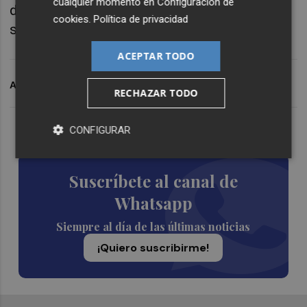
cualquier momento en
Configuración de
doméstico, precariedad y de la búsqueda de
cookies
.
Política de privacidad
soluciones colectivas.
ACEPTAR TODO
ARCHIVADO EN
VOCES IVAM
IVAM
RECHAZAR TODO
Lo Más Escuchado
CONFIGURAR
Suscríbete al canal de
Whatsapp
Siempre al día de las últimas noticias
¡Quiero suscribirme!