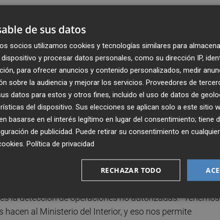
una presencia destacada en el I Congreso Nacional de Dro
able de sus datos
 Andrea Alba Ramajo, ha detallado las funciones de esta
os socios utilizamos cookies y tecnologías similares para almacena
io aéreo y ha subrayado la creciente importancia del cont
dispositivo y procesar datos personales, como su dirección IP, iden
sta tecnología, hemos tenido una notable elevación del
ción, para ofrecer anuncios y contenido personalizados, medir anun
a supervisión de que se opere con seguridad y conforme a 
n sobre la audiencia y mejorar los servicios.
Proveedores de tercer
s datos para estos y otros fines, incluido el uso de datos de geolo
rísticas del dispositivo. Sus elecciones se aplican solo a este sitio
general y deportiva, pero ha evolucionado en paralelo al 
 basarse en el interés legítimo en lugar del consentimiento; tiene 
mo abismal, y eso nos plantea retos, porque muchas veces 
guración de publicidad
. Puede retirar su consentimiento en cualqu
o. Esta situación dificulta el control administrativo por
cookies
.
Política de privacidad
evos tipos de uso que no están legislados, y eso complica
RECHAZAR TODO
ACE
o es la detección de operaciones no autorizadas. “Tenemos
acen al Ministerio del Interior, y eso nos permite