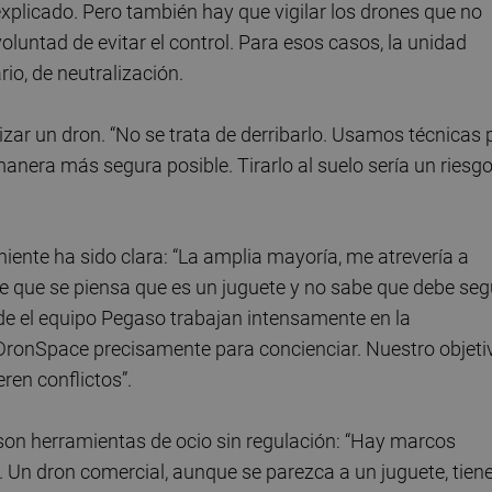
explicado. Pero también hay que vigilar los drones que no
luntad de evitar el control. Para esos casos, la unidad
io, de neutralización.
zar un dron. “No se trata de derribarlo. Usamos técnicas 
anera más segura posible. Tirarlo al suelo sería un riesg
niente ha sido clara: “La amplia mayoría, me atrevería a
e que se piensa que es un juguete y no sabe que debe seg
de el equipo Pegaso trabajan intensamente en la
DronSpace precisamente para concienciar. Nuestro objeti
ren conflictos”.
son herramientas de ocio sin regulación: “Hay marcos
 Un dron comercial, aunque se parezca a un juguete, tien