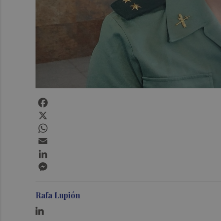
Facebook
X
WhatsApp
Email
LinkedIn
Messenger
Rafa Lupión