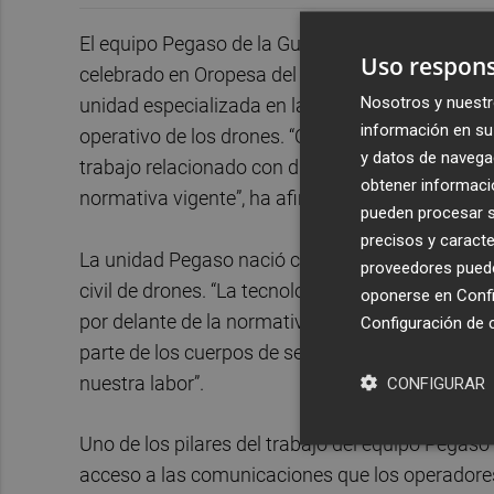
El equipo Pegaso de la Guardia Civil ha tenido 
Uso respons
celebrado en Oropesa del Mar. Su teniente jefa,
Nosotros y nuestr
unidad especializada en la supervisión del espac
información en su 
operativo de los drones. “Con el desarrollo de e
y datos de navega
trabajo relacionado con drones, sobre todo en l
obtener informació
normativa vigente”, ha afirmado.
pueden procesar su
precisos y caracte
La unidad Pegaso nació centrada en la aviación 
proveedores pueden
civil de drones. “La tecnología avanza a un rit
oponerse en
Confi
por delante de la normativa”, ha reconocido Ramaj
Configuración de 
parte de los cuerpos de seguridad: “Aparecen nu
nuestra labor”.
CONFIGURAR
Uno de los pilares del trabajo del equipo Pegas
acceso a las comunicaciones que los operadores h