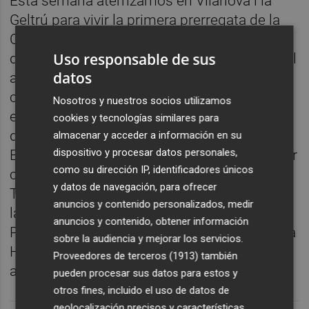
Esta semana aterrizamos en Vilanova i la
Geltrú para vivir la primera prerregata de la
Copa América. Los seis equipos que
Uso responsable de sus
desafiarán por la Jarra de las Cien Guineas el
datos
año que viene en Barcelona se estrenan en
competición con los AC40. Por este motivo
Nosotros y nuestros socios utilizamos
entrevistamos a Aurora Catá, vicepresidenta
cookies y tecnologías similares para
de la organización, ACE (America's Cup
almacenar y acceder a información en su
dispositivo y procesar datos personales,
Event), a la que fichó Grant Dalton tras liderar
como su dirección IP, identificadores únicos
con éxito la candidatura barcelonesa.
y datos de navegación, para ofrecer
También ponemos rumbo sur para contaros
anuncios y contenido personalizados, medir
la curiosa historia del Astarte de Leandro
anuncios y contenido, obtener información
Parias, que fue el único velero que terminó la
sobre la audiencia y mejorar los servicios.
Huelva-Gomera. Luis Faguás nos trae la
Proveedores de terceros (1913)
también
actualidad del windsurf.
pueden procesar sus datos para estos y
otros fines, incluido el uso de datos de
geolocalización precisos y características