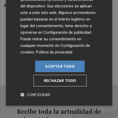
ARCHIVADO EN
del dispositivo. Sus elecciones se aplican
solo a este sitio web. Algunos proveedores
pueden basarse en el interés legítimo en
Lo Más Escuchado
lugar del consentimiento; tiene derecho a
oponerse en
Configuración de publicidad
.
Puede retirar su consentimiento en
Suscríbete al canal de
cualquier momento en
Configuración de
Whatsapp
cookies
.
Política de privacidad
Siempre al día de las últimas noticias
ACEPTAR TODO
¡Quiero suscribirme!
RECHAZAR TODO
CONFIGURAR
Recibe toda la actualidad de