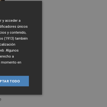
r y acceder a
tificadores únicos
cios y contenido,
os (1913)
también
calización
 web. Algunos
derecho a
ier momento en
PTAR TODO
6:00
e