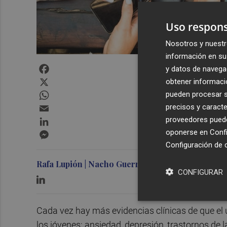
Uso respons
Nosotros y nuestr
información en su 
Facebook
y datos de navega
X
obtener informació
WhatsApp
pueden procesar su
Email
precisos y caracte
LinkedIn
proveedores pueden
Messenger
oponerse en
Confi
Configuración de 
Rafa Lupión | Nacho Guerrero
CONFIGURAR
Cada vez hay más evidencias clínicas de que el u
los jóvenes: ansiedad, depresión, trastornos de 