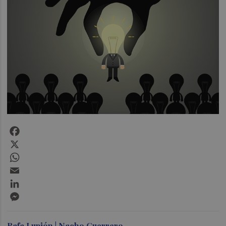
Facebook
X
WhatsApp
Email
LinkedIn
Messenger
Rafa Lupión | Nacho Guerrero