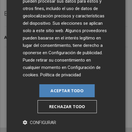
pueden procesar sus datos para estos y
otros fines, incluido el uso de datos de
Episodio completo en Plaza Pódcast.
geolocalización precisos y características
del dispositivo. Sus elecciones se aplican
solo a este sitio web. Algunos proveedores
ARCHIVADO EN
PÓDCAST
pueden basarse en el interés legítimo en
lugar del consentimiento; tiene derecho a
oponerse en
Configuración de publicidad
.
Lo Más Escuchado
Puede retirar su consentimiento en
cualquier momento en
Configuración de
cookies
.
Política de privacidad
Suscríbete al canal de
Whatsapp
ACEPTAR TODO
Siempre al día de las últimas noticias
RECHAZAR TODO
¡Quiero suscribirme!
CONFIGURAR