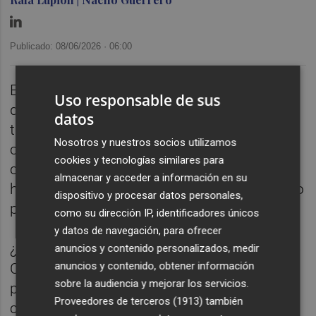
Publicado: 08/06/2026 ·
06:00
En más de una ocasión hemos escuchado
Uso responsable de sus
que los jóvenes españoles se tienen que ir a
datos
trabajar fuera porque encuentran mejores
Nosotros y nuestros socios utilizamos
condiciones que en nuestro país, y se nos
cookies y tecnologías similares para
critica por dejar escapar el talento. De
almacenar y acceder a información en su
hecho, casi 4 de cada diez se marchan a otro
dispositivo y procesar datos personales,
país en busca de oportunidades laborales.
como su dirección IP, identificadores únicos
y datos de navegación, para ofrecer
¿Aprobamos los españoles en talento?,¿Qué
anuncios y contenido personalizados, medir
anuncios y contenido, obtener información
Comunidades Autónomas están mejor
sobre la audiencia y mejorar los servicios.
posicionadas en términos de talento? ¿ Y
Proveedores de terceros (1913)
también
cuáles peor?