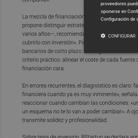
proveedores pueden
oponerse en
Confi
La mezcla de financiación es el punto sensible
Configuración de 
propone distinguir estrategia y táctica. Para lo
varios años—, recomienda capital con mayor tole
CONFIGURAR
cubrirlo con inversión». Para el día a día —pago
bancarios de corto plazo: «Y luego la táctica en e
criterio práctico: alinear el coste de cada fuent
financiación cara.
En errores recurrentes, el diagnóstico es claro: 
financiera cuando ya es muy inminente», señala
reaccionar cuando cambian las condiciones: «un
un esquema no te lo van a poder cambiar». A ojos
transmite solidez y profesionalidad.
Sobre tesis de inversión, BStartup se declara ag