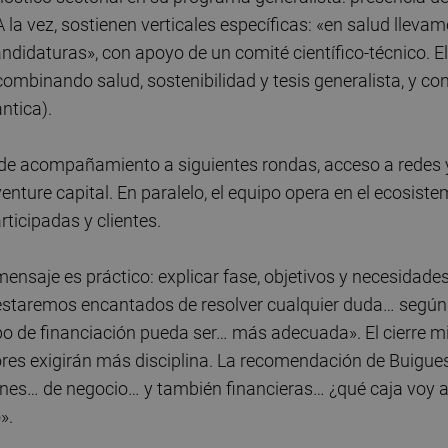
A la vez, sostienen verticales específicas: «en salud lleva
idaturas», con apoyo de un comité científico-técnico. El
combinando salud, sostenibilidad y tesis generalista, y co
ntica).
 de acompañamiento a siguientes rondas, acceso a redes 
l venture capital. En paralelo, el equipo opera en el ecosist
ticipadas y clientes.
ensaje es práctico: explicar fase, objetivos y necesidade
estaremos encantados de resolver cualquier duda… según
tipo de financiación pueda ser… más adecuada». El cierre m
ctores exigirán más disciplina. La recomendación de Buigue
iones… de negocio… y también financieras… ¿qué caja voy 
».