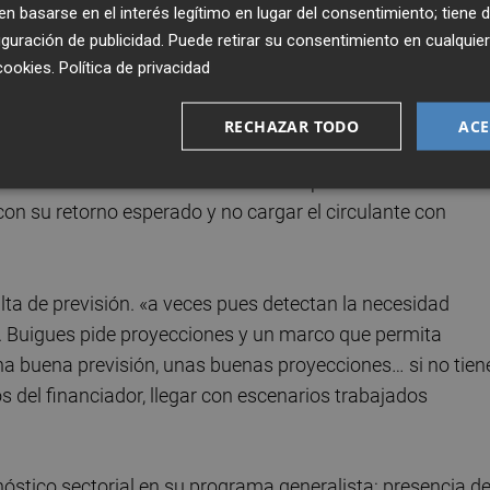
 basarse en el interés legítimo en lugar del consentimiento; tiene 
guración de publicidad
. Puede retirar su consentimiento en cualqu
 para cualquier emprendedora o emprendedor. Buigues
cookies
.
Política de privacidad
 primero —crecimiento, nuevos mercados, hoja de ruta a
rancia al riesgo: «La estrategia a largo plazo, diríamos 
RECHAZAR TODO
ACE
s, proveedores, impuestos, circulante—, mejor instrumento
l día a día… la financiación bancaria puede ser útil». El
e con su retorno esperado y no cargar el circulante con
falta de previsión. «a veces pues detectan la necesidad
. Buigues pide proyecciones y un marco que permita
a buena previsión, unas buenas proyecciones… si no tien
 del financiador, llegar con escenarios trabajados
nóstico sectorial en su programa generalista: presencia d