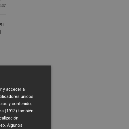
8:37
on
d
s
r y acceder a
tificadores únicos
cios y contenido,
os (1913)
también
calización
 web. Algunos