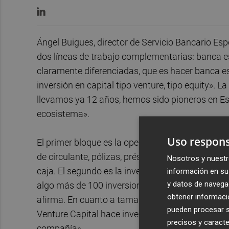
Ángel Buigues, director de Servicio Bancario Es
dos líneas de trabajo complementarias: banca es
claramente diferenciadas, que es hacer banca 
inversión en capital tipo venture, tipo equity». L
llevamos ya 12 años, hemos sido pioneros en E
ecosistema».
Uso respons
El primer bloque es la operativa bancaria adap
de circulante, pólizas, préstamos y servicios p
Nosotros y nuestr
caja. El segundo es la inversión directa en eta
información en su 
y datos de navega
algo más de 100 inversiones, 102 inversiones he
obtener informació
afirma. En cuanto a tamaños: «invertimos entre 
pueden procesar su
Venture Capital hace inversiones desde 300 000
precisos y caracte
compañía».