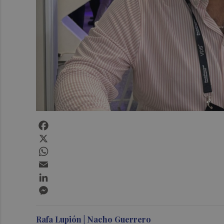
Facebook
X
WhatsApp
Email
LinkedIn
Messenger
Rafa Lupión | Nacho Guerrero