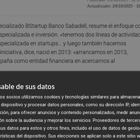
Actualizado: 24/10/2025 · 1
pecializado BStartup Banco Sabadell, resume el enfoque c
pecializada e inversión. «tenemos dos líneas de activida
especializada en startups… y luego también hacemos
a iniciativa, dice, nació en 2013: «arrancamos en 2013,
spaña como entidad financiera en acercarnos al
able de sus datos
tada a compañías jóvenes y de base tecnológica: producto
ensados para necesidades con horizonte corto y gestión de
os socios utilizamos cookies y tecnologías similares para almacena
pas tempranas y de crecimiento. «a día de hoy hemos hecho
dispositivo y procesar datos personales, como su dirección IP, iden
ción, para ofrecer anuncios y contenido personalizados, medir anun
chas tenemos y un portfolio de casi 70 participadas»,
n sobre la audiencia y mejorar los servicios.
Proveedores de tercer
100 y 200 000 € en viestartapp 10… y luego, Sabadell
s datos para estos y otros fines, incluido el uso de datos de geolo
 euros hasta un máximo de 2 millones de euros por
rísticas del dispositivo. Sus elecciones se aplican solo a este sitio