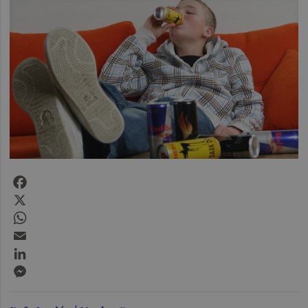
Facebook
X
WhatsApp
Email
LinkedIn
Messenger