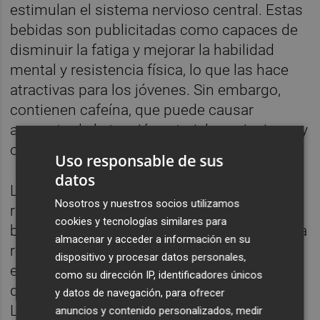
estimulan el sistema nervioso central. Estas
bebidas son publicitadas como capaces de
disminuir la fatiga y mejorar la habilidad
mental y resistencia física, lo que las hace
atractivas para los jóvenes. Sin embargo,
contienen cafeína, que puede causar
aumento de la tensión arterial, nerviosismo y
otros problemas de salud.
Uso responsable de sus
datos
Los jóvenes no son conscientes de los
Nosotros y nuestros socios utilizamos
riesgos que conlleva el consumo de estas
cookies y tecnologías similares para
bebidas. Un estudio del Instituto de Manresa
almacenar y acceder a información en su
reveló que muchos jóvenes no conocen los
dispositivo y procesar datos personales,
efectos negativos, aunque algunos sí saben
como su dirección IP, identificadores únicos
que pueden causar nerviosismo e insomnio.
y datos de navegación, para ofrecer
Los padres también suelen desconocer los
anuncios y contenido personalizados, medir