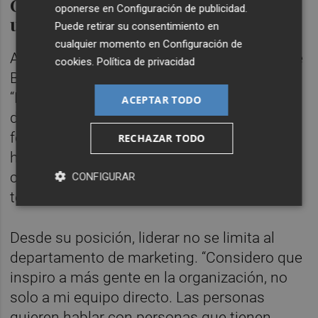
Cuidar a las personas también es
oponerse en
Configuración de publicidad
.
una estrategia de marca
Puede retirar su consentimiento en
cualquier momento en
Configuración de
Aunque los resultados importan, la visión de
cookies
.
Política de privacidad
Barber pone a las personas en el centro.
“Muchos nos preguntan cuál es el retorno
ACEPTAR TODO
directo de campañas como la del deporte
femenino, pero no se trata de números. Lo
RECHAZAR TODO
hacemos desde un lugar emocional, porque
creemos en ello, y sabemos que eso acaba
CONFIGURAR
teniendo un impacto positivo”, explica.
Desde su posición, liderar no se limita al
departamento de marketing. “Considero que
inspiro a más gente en la organización, no
solo a mi equipo directo. Las personas
quieren hablar con personas que tienen