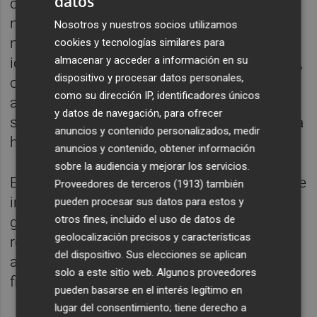
datos
cómo debe comunicar una directora de
marketing o cómo debe expresarse una
Nosotros y nuestros socios utilizamos
marca liderada por una mujer. “Nos hemos
cookies y tecnologías similares para
almacenar y acceder a información en su
ido al otro extremo: un marketing emocional,
dispositivo y procesar datos personales,
con una narrativa centrada en la igualdad, y
como su dirección IP, identificadores únicos
aunque me he sentido extraña a veces en el
y datos de navegación, para ofrecer
sector, ha sido justamente eso lo que nos ha
anuncios y contenido personalizados, medir
hecho distintos”, señala.
anuncios y contenido, obtener información
sobre la audiencia y mejorar los servicios.
Esa diferencia también ha sido una fuente de
Proveedores de terceros (1913)
también
inspiración para otras mujeres. “Una de las
pueden procesar sus datos para estos y
otros fines, incluido el uso de datos de
grandes barreras ha sido la falta de
geolocalización precisos y características
referentes. Ahora tenemos más, pero hace
del dispositivo. Sus elecciones se aplican
años apenas teníamos mujeres en las que
solo a este sitio web. Algunos proveedores
fijarnos o de las que aprender”, reflexiona.
pueden basarse en el interés legítimo en
lugar del consentimiento; tiene derecho a