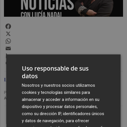
Facebook
X
WhatsApp
Email
LinkedIn
Messenger
Uso responsable de sus
datos
Lucía Nadal
Nosotros y nuestros socios utilizamos
cookies y tecnologías similares para
Publicado: 23/12/2021 ·
10:11
Actualizado: 29/01/2024 · 11:17
almacenar y acceder a información en su
dispositivo y procesar datos personales,
Lo Más Escuchado
como su dirección IP, identificadores únicos
y datos de navegación, para ofrecer