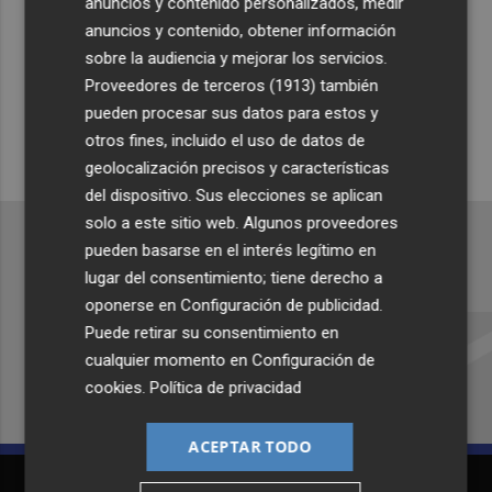
anuncios y contenido personalizados, medir
Suscríbete al canal de
anuncios y contenido, obtener información
Whatsapp
sobre la audiencia y mejorar los servicios.
Proveedores de terceros (1913)
también
Siempre al día de las últimas noticias
pueden procesar sus datos para estos y
¡Quiero suscribirme!
otros fines, incluido el uso de datos de
geolocalización precisos y características
del dispositivo. Sus elecciones se aplican
solo a este sitio web. Algunos proveedores
pueden basarse en el interés legítimo en
lugar del consentimiento; tiene derecho a
Recibe toda la actualidad de
oponerse en
Configuración de publicidad
.
Puede retirar su consentimiento en
Plaza Podcast en tu correo
cualquier momento en
Configuración de
Quiero suscribirme
cookies
.
Política de privacidad
ACEPTAR TODO