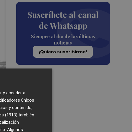
Suscríbete al canal
de Whatsapp
Siempre al día de las últimas
noticias
¡Quiero suscribirme!
r y acceder a
tificadores únicos
cios y contenido,
os (1913)
también
calización
 web. Algunos