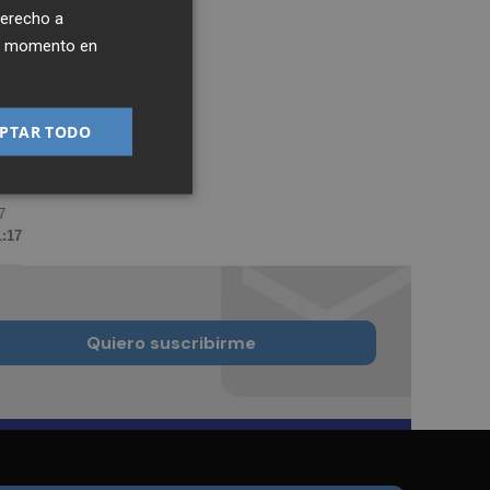
derecho a
ier momento en
PTAR TODO
7
1:17
Quiero suscribirme