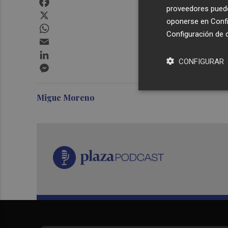
proveedores pueden
X
oponerse en
Confi
WhatsApp
Configuración de 
Email
LinkedIn
CONFIGURAR
Messenger
Migue Moreno