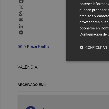
obtener informació
X
pueden procesar su
WhatsApp
precisos y caracte
Email
proveedores pueden
LinkedIn
oponerse en
Confi
Messenger
Configuración de 
99.9 Plaza Radio
CONFIGURAR
VALÈNCIA.
ARCHIVADO EN