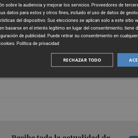
n sobre la audiencia y mejorar los servicios.
Proveedores de tercer
s datos para estos y otros fines, incluido el uso de datos de geolo
rísticas del dispositivo. Sus elecciones se aplican solo a este sitio
 basarse en el interés legítimo en lugar del consentimiento; tiene 
guración de publicidad
. Puede retirar su consentimiento en cualqu
cookies
.
Política de privacidad
RECHAZAR TODO
ACE
Publicado: 23/02/2022 ·
13:1
Actualizado: 29/01/2024 · 1
Recibe toda la actualidad de