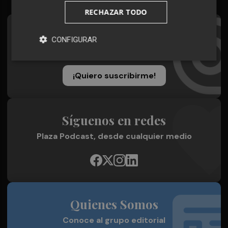
RECHAZAR TODO
Suscríbete al Boletín
CONFIGURAR
Todos los días a primera hora en tu email
¡Quiero suscribirme!
Síguenos en redes
Plaza Podcast, desde cualquier medio
Quienes Somos
Conoce al grupo editorial