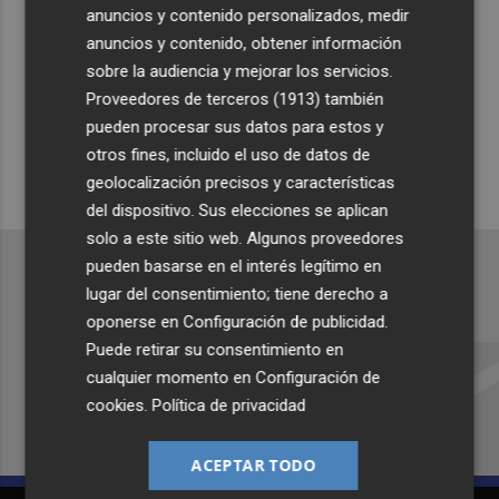
anuncios y contenido personalizados, medir
Suscríbete al canal de
anuncios y contenido, obtener información
sobre la audiencia y mejorar los servicios.
Whatsapp
Proveedores de terceros (1913)
también
Siempre al día de las últimas noticias
pueden procesar sus datos para estos y
¡Quiero suscribirme!
otros fines, incluido el uso de datos de
geolocalización precisos y características
del dispositivo. Sus elecciones se aplican
solo a este sitio web. Algunos proveedores
pueden basarse en el interés legítimo en
lugar del consentimiento; tiene derecho a
oponerse en
Configuración de publicidad
.
Recibe toda la actualidad de
Puede retirar su consentimiento en
Plaza Podcast en tu correo
cualquier momento en
Configuración de
cookies
.
Política de privacidad
Quiero suscribirme
ACEPTAR TODO