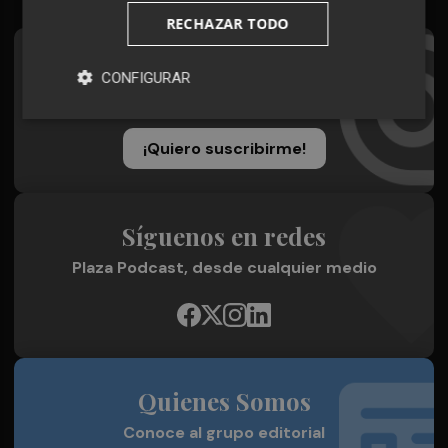
RECHAZAR TODO
Suscríbete al Boletín
CONFIGURAR
Todos los días a primera hora en tu email
¡Quiero suscribirme!
Síguenos en redes
Plaza Podcast, desde cualquier medio
Quienes Somos
Conoce al grupo editorial