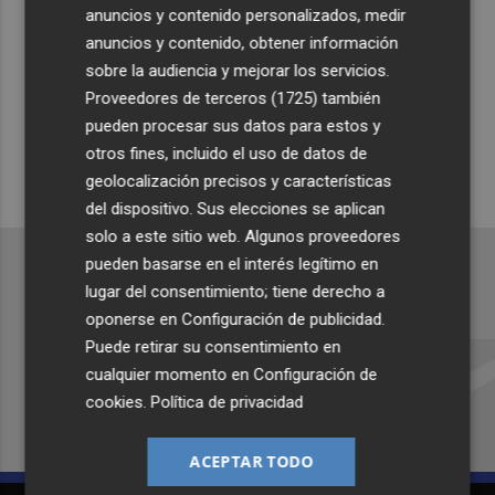
anuncios y contenido personalizados, medir
Suscríbete al canal de
anuncios y contenido, obtener información
sobre la audiencia y mejorar los servicios.
Whatsapp
Proveedores de terceros (1725)
también
Siempre al día de las últimas noticias
pueden procesar sus datos para estos y
¡Quiero suscribirme!
otros fines, incluido el uso de datos de
geolocalización precisos y características
del dispositivo. Sus elecciones se aplican
solo a este sitio web. Algunos proveedores
pueden basarse en el interés legítimo en
lugar del consentimiento; tiene derecho a
oponerse en
Configuración de publicidad
.
Recibe toda la actualidad de
Puede retirar su consentimiento en
Plaza Podcast en tu correo
cualquier momento en
Configuración de
cookies
.
Política de privacidad
Quiero suscribirme
ACEPTAR TODO