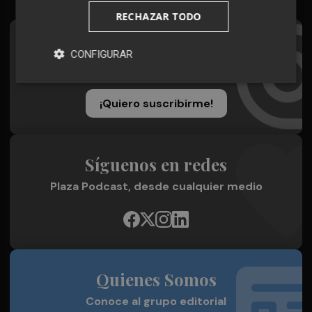
RECHAZAR TODO
Suscríbete al Boletín
CONFIGURAR
Todos los días a primera hora en tu email
¡Quiero suscribirme!
Síguenos en redes
Plaza Podcast, desde cualquier medio
Quienes Somos
Conoce al grupo editorial