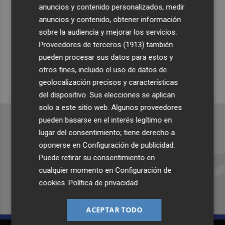
anuncios y contenido personalizados, medir
Suscríbete al canal de
anuncios y contenido, obtener información
sobre la audiencia y mejorar los servicios.
Whatsapp
Proveedores de terceros (1913)
también
Siempre al día de las últimas noticias
pueden procesar sus datos para estos y
¡Quiero suscribirme!
otros fines, incluido el uso de datos de
geolocalización precisos y características
del dispositivo. Sus elecciones se aplican
solo a este sitio web. Algunos proveedores
pueden basarse en el interés legítimo en
lugar del consentimiento; tiene derecho a
oponerse en
Configuración de publicidad
.
Recibe toda la actualidad de
Puede retirar su consentimiento en
Plaza Podcast en tu correo
cualquier momento en
Configuración de
cookies
.
Política de privacidad
Quiero suscribirme
ACEPTAR TODO