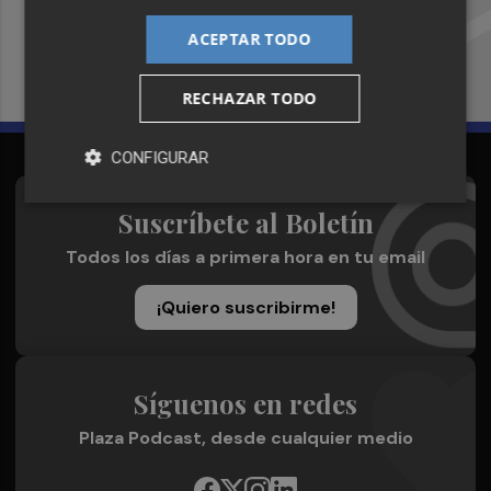
Plaza Podcast en tu correo
ACEPTAR TODO
Quiero suscribirme
RECHAZAR TODO
CONFIGURAR
Suscríbete al Boletín
Todos los días a primera hora en tu email
¡Quiero suscribirme!
Síguenos en redes
Plaza Podcast, desde cualquier medio