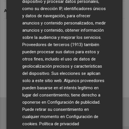
dispositivo y procesar datos personales,
como su dirección IP, identificadores únicos
ARCHIVADO EN
y datos de navegación, para ofrecer
anuncios y contenido personalizados, medir
Lo Más Escuchado
anuncios y contenido, obtener información
sobre la audiencia y mejorar los servicios.
Proveedores de terceros (1913)
también
Suscríbete al canal de
pueden procesar sus datos para estos y
Whatsapp
otros fines, incluido el uso de datos de
geolocalización precisos y características
Siempre al día de las últimas noticias
del dispositivo. Sus elecciones se aplican
¡Quiero suscribirme!
solo a este sitio web. Algunos proveedores
pueden basarse en el interés legítimo en
lugar del consentimiento; tiene derecho a
oponerse en
Configuración de publicidad
.
Puede retirar su consentimiento en
cualquier momento en
Configuración de
cookies
.
Política de privacidad
Recibe toda la actualidad de