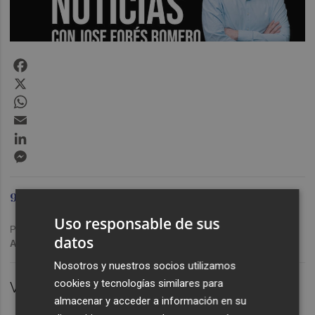
Facebook
X
WhatsApp
Email
LinkedIn
Messenger
99.9 Plaza Radio
Uso responsable de sus
Publicado: 28/04/2022 ·
10:44
datos
Actualizado: 29/01/2024 · 11:17
Nosotros y nuestros socios utilizamos
cookies y tecnologías similares para
VALÈNCIA.
almacenar y acceder a información en su