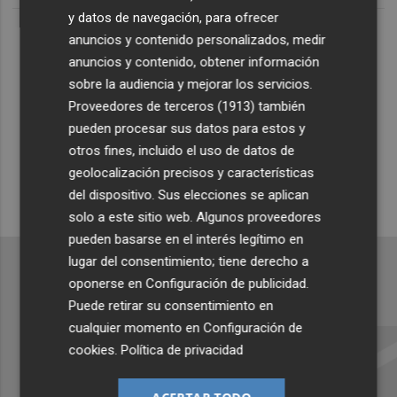
Lo Más Escuchado
y datos de navegación, para ofrecer
anuncios y contenido personalizados, medir
anuncios y contenido, obtener información
Suscríbete al canal de
sobre la audiencia y mejorar los servicios.
Proveedores de terceros (1913)
también
Whatsapp
pueden procesar sus datos para estos y
Siempre al día de las últimas noticias
otros fines, incluido el uso de datos de
geolocalización precisos y características
¡Quiero suscribirme!
del dispositivo. Sus elecciones se aplican
solo a este sitio web. Algunos proveedores
pueden basarse en el interés legítimo en
lugar del consentimiento; tiene derecho a
oponerse en
Configuración de publicidad
.
Puede retirar su consentimiento en
Recibe toda la actualidad de
cualquier momento en
Configuración de
Plaza Podcast en tu correo
cookies
.
Política de privacidad
Quiero suscribirme