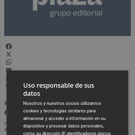
Facebook
X
WhatsApp
Email
LinkedIn
Uso responsable de sus
Messenger
datos
Ediciones Plaza
Nosotros y nuestros socios utilizamos
cookies y tecnologías similares para
almacenar y acceder a información en su
Publicado: 23/03/2020 ·
08:26
dispositivo y procesar datos personales,
Actualizado: 29/01/2024 · 11:17
como su dirección IP, identificadores únicos