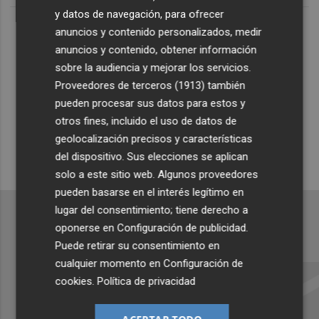
Lo Más Escuchado
y datos de navegación, para ofrecer
anuncios y contenido personalizados, medir
anuncios y contenido, obtener información
Suscríbete al canal de
sobre la audiencia y mejorar los servicios.
Proveedores de terceros (1913)
también
Whatsapp
pueden procesar sus datos para estos y
Siempre al día de las últimas noticias
otros fines, incluido el uso de datos de
geolocalización precisos y características
¡Quiero suscribirme!
del dispositivo. Sus elecciones se aplican
solo a este sitio web. Algunos proveedores
pueden basarse en el interés legítimo en
lugar del consentimiento; tiene derecho a
oponerse en
Configuración de publicidad
.
Puede retirar su consentimiento en
Recibe toda la actualidad de
cualquier momento en
Configuración de
Plaza Podcast en tu correo
cookies
.
Política de privacidad
Quiero suscribirme