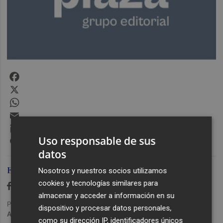
Facebook
X
WhatsApp
Email
LinkedIn
Uso responsable de sus
Messenger
datos
Ediciones Plaza
Nosotros y nuestros socios utilizamos
cookies y tecnologías similares para
almacenar y acceder a información en su
Publicado: 09/04/2020 ·
16:07
dispositivo y procesar datos personales,
Actualizado: 29/01/2024 · 11:17
como su dirección IP, identificadores únicos