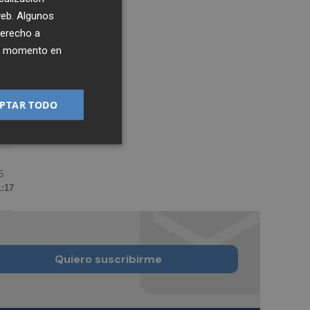
 web. Algunos
derecho a
ier momento en
PTAR TODO
5
1:17
Quiero suscribirme