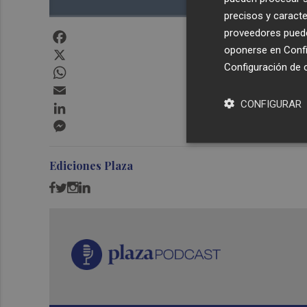
precisos y caracte
proveedores pueden
Facebook
oponerse en
Confi
X
Configuración de 
WhatsApp
Email
CONFIGURAR
LinkedIn
Messenger
Ediciones Plaza