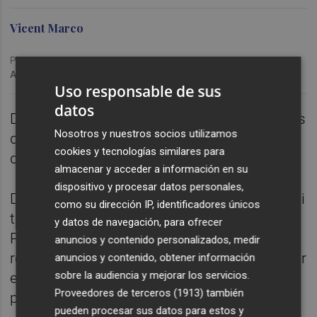
Vicent Marco
Publicado: 30/11/2020 ·
16:05
Actualizado: 21/02/2024 · 10:56
Uso responsable de sus
datos
Dediquem la primera part a repassar algunes
Nosotros y nuestros socios utilizamos
de les respostes dels exercicis d'un examen
cookies y tecnologías similares para
de C1 de la JQCV.
almacenar y acceder a información en su
dispositivo y procesar datos personales,
Diferències entre ajornar, posposar i aplaçar i
como su dirección IP, identificadores únicos
també entre perquè, per a què i per què.
y datos de navegación, para ofrecer
Parlem amb Carles Plasència, de la UV, i ens
anuncios y contenido personalizados, medir
recomana algunes ferramentes per a millorar
anuncios y contenido, obtener información
sobre la audiencia y mejorar los servicios.
el valencià, i també escoltem Maria Arnal
Proveedores de terceros (1913)
también
posar-li veu a uns versos d'Estellés.
pueden procesar sus datos para estos y