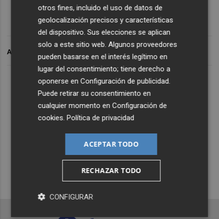
otros fines, incluido el uso de datos de
geolocalización precisos y características
del dispositivo. Sus elecciones se aplican
solo a este sitio web. Algunos proveedores
ARCHIVADO EN
pueden basarse en el interés legítimo en
lugar del consentimiento; tiene derecho a
Lo Más Escuchado
oponerse en
Configuración de publicidad
.
Puede retirar su consentimiento en
cualquier momento en
Configuración de
Suscríbete al canal de
cookies
.
Política de privacidad
Whatsapp
ACEPTAR TODO
Siempre al día de las últimas noticias
¡Quiero suscribirme!
RECHAZAR TODO
CONFIGURAR