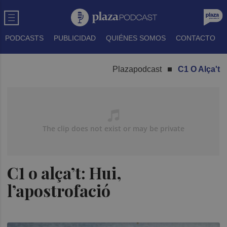
PODCASTS
PUBLICIDAD
QUIÉNES SOMOS
CONTACTO
Plazapodcast
C1 O Alça't
C1 o alça’t: Hui,
l’apostrofació