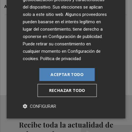
ARCHIVADO EN
del dispositivo. Sus elecciones se aplican
solo a este sitio web. Algunos proveedores
pueden basarse en el interés legítimo en
Lo Más Escuchado
lugar del consentimiento; tiene derecho a
oponerse en
Configuración de publicidad
.
Puede retirar su consentimiento en
Suscríbete al canal de
cualquier momento en
Configuración de
Whatsapp
cookies
.
Política de privacidad
Siempre al día de las últimas noticias
ACEPTAR TODO
¡Quiero suscribirme!
RECHAZAR TODO
CONFIGURAR
Recibe toda la actualidad de