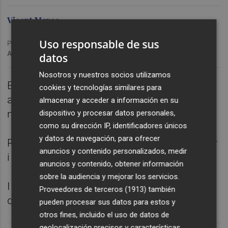
Vicent Marco
Uso responsable de sus
Publicado: 17/11/2020 ·
14:59
Actualizado: 21/02/2024 · 10:59
datos
Nosotros y nuestros socios utilizamos
El tema del dia és el temps lliure i les
cookies y tecnologías similares para
activitats associades a l’oci. Parlem de la
almacenar y acceder a información en su
normativa de l’apostrofació.
dispositivo y procesar datos personales,
como su dirección IP, identificadores únicos
y datos de navegación, para ofrecer
Repassem la diferència entre abaixar i baixar
anuncios y contenido personalizados, medir
i també entre pujar i apujar.
anuncios y contenido, obtener información
sobre la audiencia y mejorar los servicios.
I parlem amb una professora de valencià,
Proveedores de terceros (1913)
también
que també ha sigut recentment alumna.
pueden procesar sus datos para estos y
otros fines, incluido el uso de datos de
geolocalización precisos y características