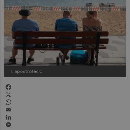
L’apostrofació
Facebook
X
WhatsApp
Email
LinkedIn
Messenger