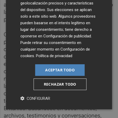
geolocalización precisos y características
alguna conexión entre Rauff y Pinochet, pero
del dispositivo. Sus elecciones se aplican
las vidas de ambos habían estado
solo a este sitio web. Algunos proveedores
profundamente entrelazadas.
pueden basarse en el interés legítimo en
lugar del consentimiento; tiene derecho a
Calle Londres 38 es la historia de un viaje
oponerse en
Configuración de publicidad
.
personal en busca de los orígenes y las
Puede retirar su consentimiento en
consecuencias de esa relación, un camino
cualquier momento en
Configuración de
donde la historia, la política y la literatura se
cookies
.
Política de privacidad
entrecruzan para acabar componiendo un
ACEPTAR TODO
complejo rompecabezas en el que se
mezclan también la comunidad selknam de
RECHAZAR TODO
la Patagonia, la opresión de los
colonizadores europeos y una flecha que
CONFIGURAR
terminó en un oscuro almacén del Museo
Británico. Basándose en documentos,
archivos, testimonios y conversaciones,