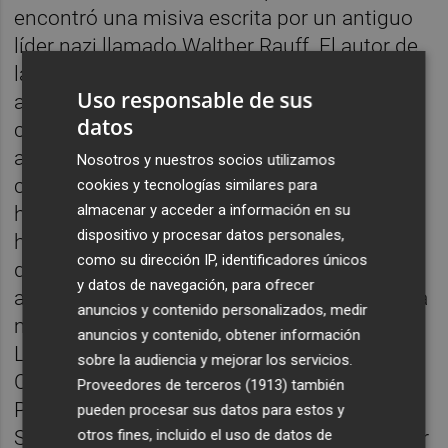
encontró una misiva escrita por un antiguo
líder nazi llamado Walther Rauff. El autor de
la carta, creador de las cámaras de gas
Uso responsable de sus
ambulantes, ofrecía consejo a su viejo
datos
camarada sobre cómo escapar de las
autoridades. Perseguido por crímenes
Nosotros y nuestros socios utilizamos
contra la humanidad y genocidio, el jerarca
cookies y tecnologías similares para
almacenar y acceder a información en su
había logrado trasladarse a Chile, donde
dispositivo y procesar datos personales,
había pasado a administrar una conservera
como su dirección IP, identificadores únicos
que empaquetaba carne de cangrejo:
y datos de navegación, para ofrecer
alrededor de su figura se había forjado cierta
anuncios y contenido personalizados, medir
mitología (Roberto Bolaño lo menciona en
anuncios y contenido, obtener información
La literatura nazi en América y Nocturno de
sobre la audiencia y mejorar los servicios.
Chile, y aparece también al final de En la
Proveedores de terceros (1913)
también
Patagonia de Bruce Chatwin). A Philippe
pueden procesar sus datos para estos y
Sands jamás se le ocurrió que pudiera existir
otros fines, incluido el uso de datos de