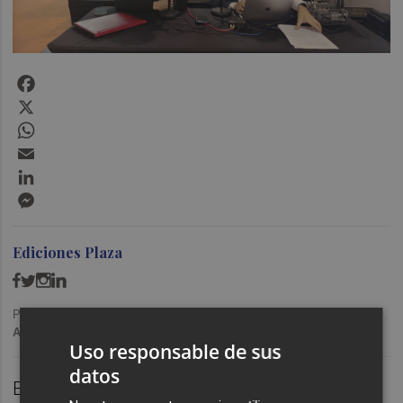
Facebook
X
WhatsApp
Email
LinkedIn
Messenger
Ediciones Plaza
Publicado: 15/11/2022 ·
10:34
Actualizado: 07/02/2024 · 17:43
Uso responsable de sus
datos
En el stand de FOTUR en Mediterránea