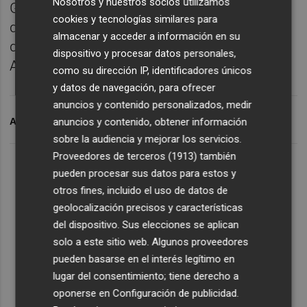
Nosotros y nuestros socios utilizamos
Gastrónoma entrevistamos a Carl Mike, dj
cookies y tecnologías similares para
que ameniza la mañana de la última jornada
almacenar y acceder a información en su
de la feria y que habitualmente pincha en
dispositivo y procesar datos personales,
Azza, el club de Palau Alameda.
como su dirección IP, identificadores únicos
y datos de navegación, para ofrecer
anuncios y contenido personalizados, medir
ARCHIVADO EN
anuncios y contenido, obtener información
GASTRÓNOMA
sobre la audiencia y mejorar los servicios.
Proveedores de terceros (1913)
también
Lo Más Escuchado
pueden procesar sus datos para estos y
otros fines, incluido el uso de datos de
geolocalización precisos y características
Suscríbete al canal de
del dispositivo. Sus elecciones se aplican
Whatsapp
solo a este sitio web. Algunos proveedores
pueden basarse en el interés legítimo en
Siempre al día de las últimas noticias
lugar del consentimiento; tiene derecho a
¡Quiero suscribirme!
oponerse en
Configuración de publicidad
.