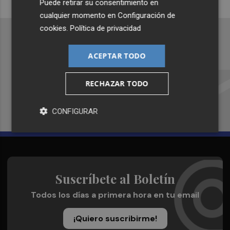
Puede retirar su consentimiento en
cualquier momento en
Configuración de
cookies
.
Política de privacidad
ACEPTAR TODO
Recibe toda la actualidad de
Plaza Podcast en tu correo
RECHAZAR TODO
Quiero suscribirme
CONFIGURAR
Suscríbete al Boletín
Todos los días a primera hora en tu email
¡Quiero suscribirme!