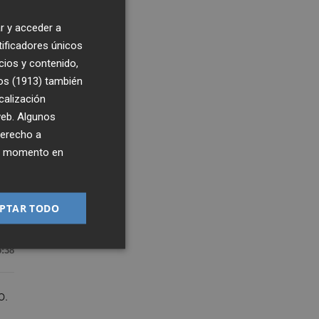
r y acceder a
tificadores únicos
cios y contenido,
os (1913)
también
calización
 web. Algunos
derecho a
ier momento en
PTAR TODO
0
5:38
o.