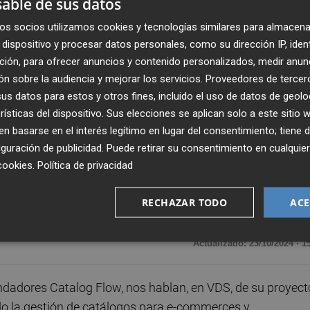
able de sus datos
os socios utilizamos cookies y tecnologías similares para almacena
dispositivo y procesar datos personales, como su dirección IP, iden
ción, para ofrecer anuncios y contenido personalizados, medir anun
n sobre la audiencia y mejorar los servicios.
Proveedores de tercer
s datos para estos y otros fines, incluido el uso de datos de geolo
rísticas del dispositivo. Sus elecciones se aplican solo a este sitio
 basarse en el interés legítimo en lugar del consentimiento; tiene 
guración de publicidad
. Puede retirar su consentimiento en cualqu
cookies
.
Política de privacidad
RECHAZAR TODO
ACE
Publicado: 23/10/2024 ·
15:3
Actualizado: 23/10/2024 · 1
ndadores Catalog Flow, nos hablan, en VDS, de su proyect
do la gestión de catálogos para e-commerces y