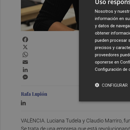
Uso respons
Nosotros y nuestr
información en su 
y datos de navega
obtener informació
Facebook
pueden procesar su
X
precisos y caracte
WhatsApp
proveedores pueden
Email
oponerse en
Confi
LinkedIn
Configuración de 
Messenger
CONFIGURAR
Rafa Lupión
VALÈNCIA. Luciana Tudela y Claudio Marriro, fu
Se trata de una empresa que está revolucionan