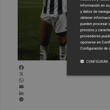
información en su 
y datos de navega
obtener informació
pueden procesar su
precisos y caracte
proveedores pueden
oponerse en
Confi
Configuración de 
CONFIGURAR
Facebook
X
WhatsApp
Email
LinkedIn
Messenger