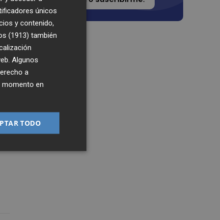
tificadores únicos
cios y contenido,
os (1913)
también
calización
 web. Algunos
derecho a
ier momento en
PTAR TODO