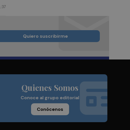
1:37
Quiero suscribirme
Quienes Somos
Conoce al grupo editorial
Conócenos