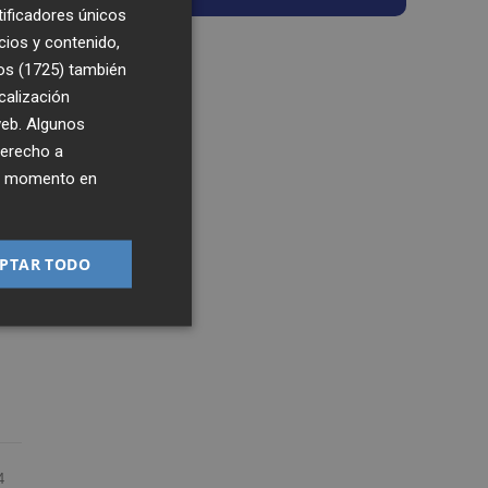
tificadores únicos
cios y contenido,
os (1725)
también
calización
 web. Algunos
derecho a
ier momento en
PTAR TODO
4