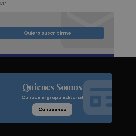
3:47
Quiero suscribirme
Quienes Somos
Conoce al grupo editorial
Conócenos