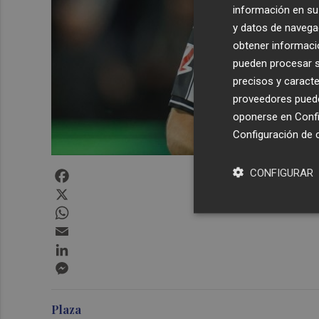
información en su 
y datos de navega
obtener informació
pueden procesar su
precisos y caracte
proveedores pueden
oponerse en
Confi
Configuración de 
Facebook
CONFIGURAR
X
WhatsApp
Email
LinkedIn
Messenger
Plaza