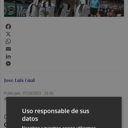
Facebook
X
WhatsApp
Email
LinkedIn
Messenger
Jose Luis Gual
Publicado: 07/10/2023 ·
21:05
Actualizado: 07/10/2023 · 21:16
Uso responsable de sus
CASTELLÓ. Transmisión íntegra del partido:
datos
CD Castellón
4
Real Madrid Castilla
1,