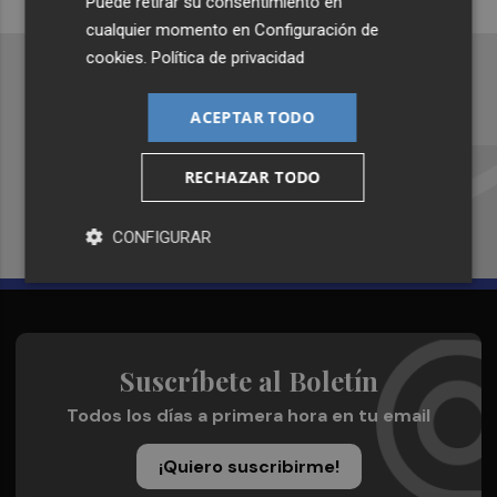
Puede retirar su consentimiento en
cualquier momento en
Configuración de
cookies
.
Política de privacidad
ACEPTAR TODO
Recibe toda la actualidad de
Plaza Podcast en tu correo
RECHAZAR TODO
Quiero suscribirme
CONFIGURAR
Suscríbete al Boletín
Todos los días a primera hora en tu email
¡Quiero suscribirme!