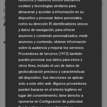
Nosotros y nuestros socios utilizamos
correspondiente a la 7ª jornada de la
1 RFEF
.
cookies y tecnologías similares para
Con la narración de
José Luis Gual
y los
almacenar y acceder a información en su
comentarios de
Manu Irún
,
Luis Pastor
y
dispositivo y procesar datos personales,
Alejandro Moll
.
como su dirección IP, identificadores únicos
y datos de navegación, para ofrecer
anuncios y contenido personalizados, medir
anuncios y contenido, obtener información
ARCHIVADO EN
sobre la audiencia y mejorar los servicios.
Proveedores de terceros (1913)
también
Lo Más Escuchado
pueden procesar sus datos para estos y
otros fines, incluido el uso de datos de
geolocalización precisos y características
Suscríbete al canal de
del dispositivo. Sus elecciones se aplican
Whatsapp
solo a este sitio web. Algunos proveedores
pueden basarse en el interés legítimo en
Siempre al día de las últimas noticias
lugar del consentimiento; tiene derecho a
¡Quiero suscribirme!
oponerse en
Configuración de publicidad
.